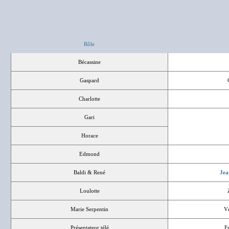
Rôle
Bécassine
Gaspard
Charlotte
Gari
Horace
Edmond
Baldi & René
Jea
Loulotte
Marie Serpentin
Vé
Présentateur télé
F