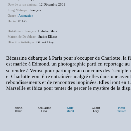
Date de sortie cinéma
: 12 Décembre 2001
Long Métrage
: Français
Genre
:
Animation
Durée
: 01h25
Distributeur Français
: Gebeka Films
Maison de Doublage
: Studio Ellipse
Direction Artistique
: Gilbert Lévy
Bécassine débarque à Paris pour s'occuper de Charlotte, la fi
est mariée à Edmond, un photographie parti en reportage au 
se rendre à Venise pour participer au concours des "sculpt
et Charlotte vont être entraînées malgré elles dans une ave
rebondissements et de rencontres inopinées. Elles iront en 
Marseille et Ibiza pour tenter de percer le mystère de la dis
Muriel
Guillaume
Kelly
Gilbert
Pierre
Robin
Orsat
Marot
Lévy
Tessier