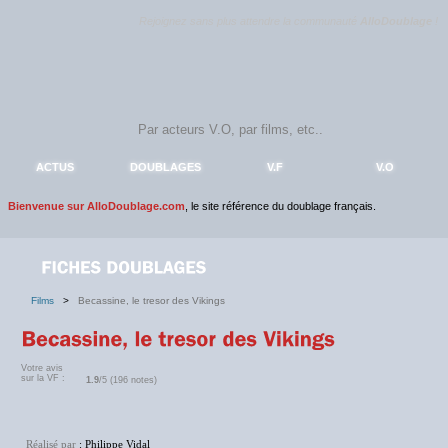
Rejoignez sans plus attendre la communauté
AlloDoublage
!
ACTUS
DOUBLAGES
V.F
V.O
Bienvenue sur AlloDoublage.com
, le site référence du doublage français.
Films
>
Becassine, le tresor des Vikings
Votre avis
sur la VF :
1.9
/5 (196 notes)
Réalisé par
: Philippe Vidal