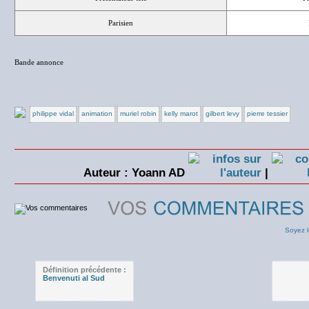
Parisien
Bande annonce
philippe vidal
animation
muriel robin
kelly marot
gilbert levy
pierre tessier
Auteur : Yoann AD
|
Soyez l
Définition précédente :
Benvenuti al Sud