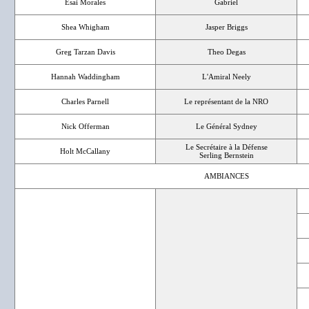
Esai Morales
Gabriel
Shea Whigham
Jasper Briggs
Greg Tarzan Davis
Theo Degas
Hannah Waddingham
L'Amiral Neely
Charles Parnell
Le représentant de la NRO
Nick Offerman
Le Général Sydney
Le Secrétaire à la Défense
Holt McCallany
Serling Bernstein
AMBIANCES