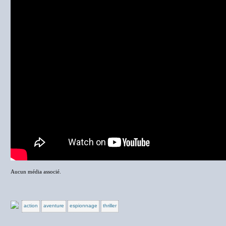
Aucun média associé.
action
aventure
espionnage
thriller