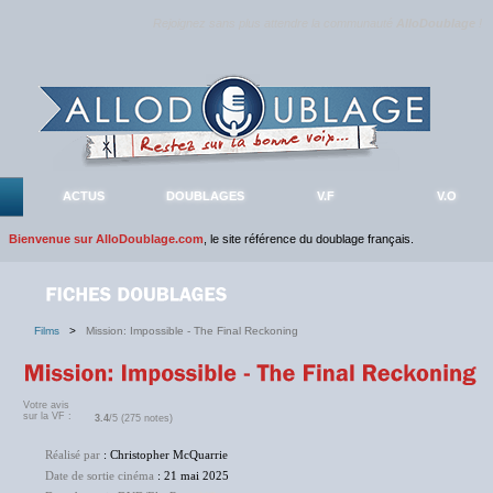
Rejoignez sans plus attendre la communauté
AlloDoublage
!
ACTUS
DOUBLAGES
V.F
V.O
Bienvenue sur AlloDoublage.com
, le site référence du doublage français.
Films
>
Mission: Impossible - The Final Reckoning
Votre avis
sur la VF :
3.4
/5 (275 notes)
Réalisé par
: Christopher McQuarrie
Date de sortie cinéma
: 21 mai 2025