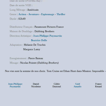
Date de sortie DVD/Blu-Ray
:
NC
Date de sortie VOD
:
NC
Long Métrage
: Américain
Genre
:
Action
-
Aventure
-
Espionnage
-
Thriller
Durée
: 02h49
Distributeur Français
: Paramount Pictures France
Maison de Doublage
: Dubbing Brothers
Direction Artistique
:
Jean-Philippe Puymartin
Beatrice Delfe
Adaptation
: Melanie De Truchis
Margaux Lamy
Enregistrement
: Pierre Buteau
Mixage
: Nicolas Pointet
(Dubbing Brothers)
Nos vies sont la somme de nos choix. Tom Cruise est Ethan Hunt dans Mission: Impossible 
Jean-Philippe
Daniel
Cédric
Said
France
Puymartin
Nicodeme
Dumond
Amadis
Renard