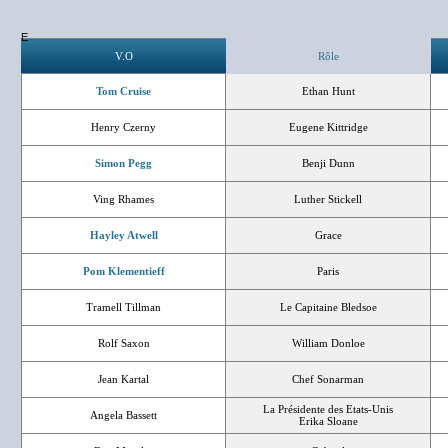
E
V.O
Rôle
Tom Cruise
Ethan Hunt
Henry Czerny
Eugene Kittridge
Simon Pegg
Benji Dunn
Ving Rhames
Luther Stickell
Hayley Atwell
Grace
Pom Klementieff
Paris
Tramell Tillman
Le Capitaine Bledsoe
Rolf Saxon
William Donloe
Jean Kartal
Chef Sonarman
La Présidente des Etats-Unis
Angela Bassett
Erika Sloane