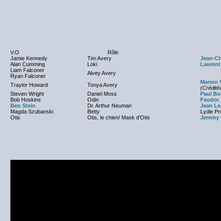
V.O
Rôle
Jamie Kennedy
Tim Avery
Jean-Ch
Alan Cumming
Loki
Laurent 
Liam Falconer
Alvey Avery
Aucun D
Ryan Falconer
Marion 
Traylor Howard
Tonya Avery
(Crédité
Steven Wright
Daniel Moss
Paul Bo
Bob Hoskins
Odin
Feodor 
Ben Stein
Dr. Arthur Neuman
Jean Le
Magda Szubanski
Betty
Lydie Pr
Otis
Otis, le chien/ Mask d'Otis
Jeremy 