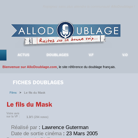
Rejoignez sans plus attendre la communauté
AlloDoublage
!
ACTUS
DOUBLAGES
V.F
V.O
Bienvenue sur AlloDoublage.com
, le site référence du doublage français.
Films
>
Le fils du Mask
Votre avis
sur la VF :
1.3
/5 (294 notes)
Réalisé par
: Lawrence Guterman
Date de sortie cinéma
: 23 Mars 2005