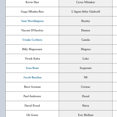
Kevin Hart
Cyrus Whitaker
Gugu Mbatha-Raw
L'Agent Abby Gladwell
Sam Worthington
Huxley
Vincent D'Onofrio
Denton
Ursula Corbero
Camila
Billy Magnussen
Magnus
Viveik Kalra
Luke
Jean Reno
Jorgensen
Jacob Batalon
N8
Burn Gorman
Cormac
Paul Anderson
Donal
David Proud
Harry
Oli Green
Eric Mollsen