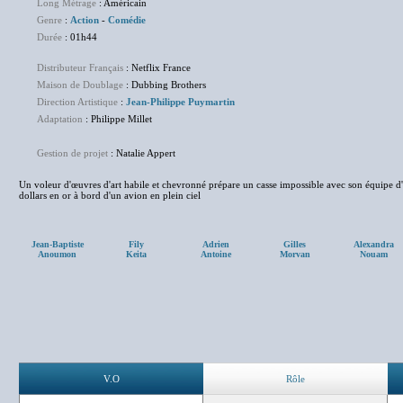
Long Métrage
: Américain
Genre
:
Action
-
Comédie
Durée
: 01h44
Distributeur Français
: Netflix France
Maison de Doublage
: Dubbing Brothers
Direction Artistique
:
Jean-Philippe Puymartin
Adaptation
: Philippe Millet
Gestion de projet
: Natalie Appert
Un voleur d'œuvres d'art habile et chevronné prépare un casse impossible avec son équipe d'él
dollars en or à bord d'un avion en plein ciel
Jean-Baptiste
Fily
Adrien
Gilles
Alexandra
Anoumon
Keita
Antoine
Morvan
Nouam
V.O
Rôle