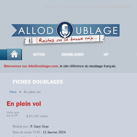
Rejoignez sans plus attendre la communauté
AlloDoublage
!
ACTUS
DOUBLAGES
V.F
Bienvenue sur AlloDoublage.com
, le site référence du doublage français.
Films
>
En plein vol
Votre avis
sur la VF :
3.1
/5 (187 notes)
Réalisé par
: F. Gary Gray
Date de sortie VOD
: 12 Janvier 2024