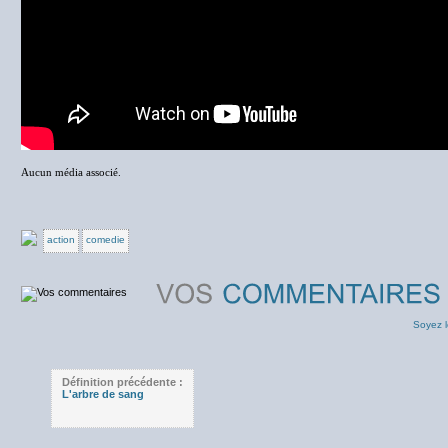
Aucun média associé.
action
comedie
Soyez l
Définition précédente :
L'arbre de sang