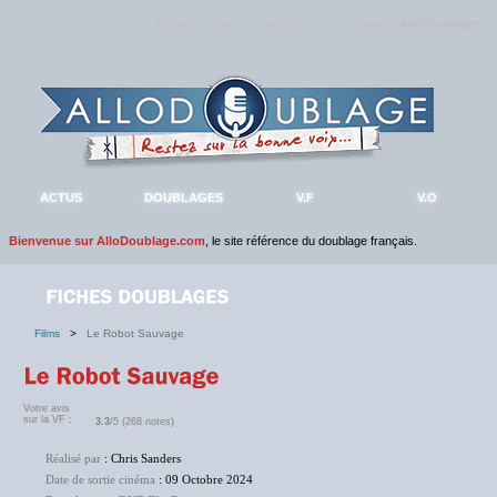
Rejoignez sans plus attendre la communauté
AlloDoublage
!
ACTUS
DOUBLAGES
V.F
V.O
Bienvenue sur AlloDoublage.com
, le site référence du doublage français.
Films
>
Le Robot Sauvage
Votre avis
sur la VF :
3.3
/5 (268 notes)
Réalisé par
: Chris Sanders
Date de sortie cinéma
: 09 Octobre 2024