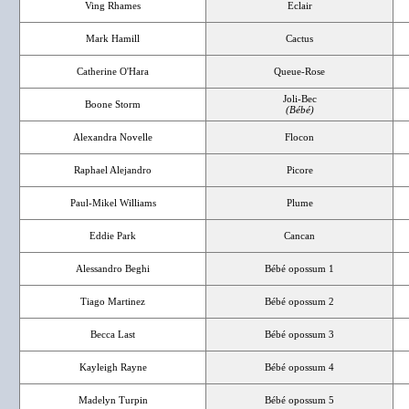
Ving Rhames
Eclair
Mark Hamill
Cactus
Catherine O'Hara
Queue-Rose
Joli-Bec
Boone Storm
(Bébé)
Alexandra Novelle
Flocon
Raphael Alejandro
Picore
Paul-Mikel Williams
Plume
Eddie Park
Cancan
Alessandro Beghi
Bébé opossum 1
Tiago Martinez
Bébé opossum 2
Becca Last
Bébé opossum 3
Kayleigh Rayne
Bébé opossum 4
Madelyn Turpin
Bébé opossum 5