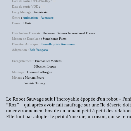
Date de sortie DVD/Blu-Ray
:
NC
Date de sortie VOD
:
NC
Long Métrage
: Américain
Genre
:
Animation
-
Aventure
Durée
: 01h42
Distributeur Français
: Universal Pictures International France
Maison de Doublage
: Symphonia Films
Direction Artistique
:
Jean-Baptiste Anoumon
Adaptation
:
Bob Yangasa
Enregistrement
: Emmanuel Mertens
Sébastien Lopez
Montage
: Thomas Lafforgue
Mixage
: Myriam Peyre
Frédéric Troncy
Le Robot Sauvage suit l’incroyable épopée d'un robot – l'
“Roz” – qui après avoir fait naufrage sur une île déserte doi
un environnement hostile en nouant petit à petit des relation
Elle finit par adopter le petit d’une oie, un oison, qui se ret