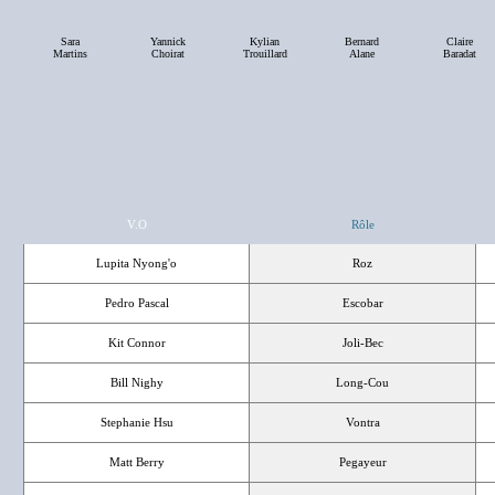
Sara
Yannick
Kylian
Bernard
Claire
Martins
Choirat
Trouillard
Alane
Baradat
V.O
Rôle
Lupita Nyong'o
Roz
Pedro Pascal
Escobar
Kit Connor
Joli-Bec
Bill Nighy
Long-Cou
Stephanie Hsu
Vontra
Matt Berry
Pegayeur