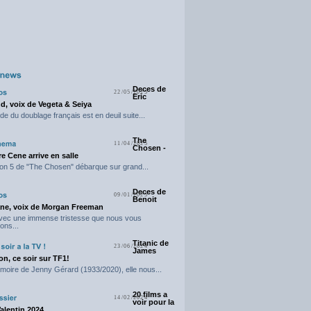
Deces de
22/05/2025
Eric
d, voix de Vegeta & Seiya
e du doublage français est en deuil suite...
The
11/04/2025
Chosen -
e Cene arrive en salle
on 5 de "The Chosen" débarque sur grand...
Deces de
09/01/2025
Benoit
ne, voix de Morgan Freeman
avec une immense tristesse que nous vous
ons...
Titanic de
23/06/2024
James
n, ce soir sur TF1!
moire de Jenny Gérard (1933/2020), elle nous...
20 films a
14/02/2024
voir pour la
Valentin 2024