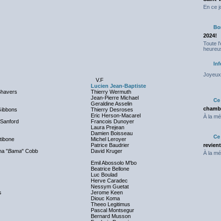
En ce j
2024!
Toute l
heureus
Joyeux 
V.F
Lucien Jean-Baptiste
Shavers
Thierry Wermuth
Jean-Pierre Michael
Geraldine Asselin
chambr
Gibbons
Thierry Desroses
Eric Herson-Macarel
À la mé
 Sanford
Francois Dunoyer
Laura Prejean
Damien Boisseau
tibone
Michel Leroyer
Patrice Baudrier
revien
ma "
Bama
" Cobb
David Kruger
À la mé
Emil Abossolo M'bo
Beatrice Bellone
Luc Boulad
Herve Caradec
Nessym Guetat
s
Jerome Keen
Diouc Koma
Theeo Legitimus
Pascal Montsegur
Bernard Musson