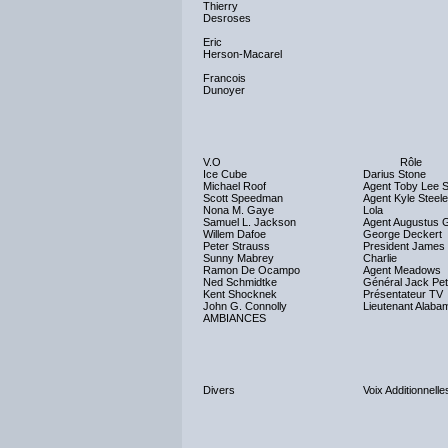
Thierry
Desroses
Eric
Herson-Macarel
Francois
Dunoyer
V.O
Rôle
Ice Cube
Darius Stone
Michael Roof
Agent Toby Lee 
Scott Speedman
Agent Kyle Steele
Nona M. Gaye
Lola
Samuel L. Jackson
Agent Augustus 
Willem Dafoe
George Deckert
Peter Strauss
President James
Sunny Mabrey
Charlie
Ramon De Ocampo
Agent Meadows
Ned Schmidtke
Général Jack Pet
Kent Shocknek
Présentateur TV
John G. Connolly
Lieutenant Alaba
AMBIANCES
Divers
Voix Additionnelle