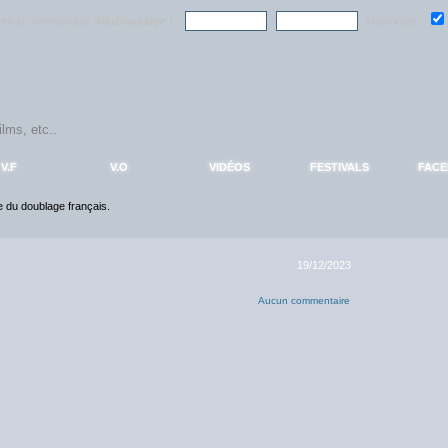
ndre la communauté
AlloDoublage
!
Mémoriser :
V.F
V.O
VIDÉOS
FESTIVALS
FAC
ce du doublage français.
19/12/2023
Aucun commentaire