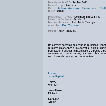
Date de sortie VOD
: 1er Mai 2012
Long Métrage
: Américain
Genre
:
Action
-
Aventure
-
Espionnage
-
Thrill
Durée
: 01h41
Distributeur Français
: Columbia TriStar Films
Maison de Doublage
: Synchro 7
Direction Artistique
: Jean-Louis Montagne
Adaptation
:
Bob Yangasa
Mixage
: Yann Renaudin
Un complot se trame au coeur de la Maison Blanche
lui-même d'échapper à un attentat au sein du quart
Pour l'aider à déjouer la machination, Gibbons a 
cette mission : Darius Stone, un soldat d'élite dé
techniques de combat, et une forte tête...
Lucien
Jean-Baptiste
Thierry
Wermuth
Jean-Pierre
Michael
Geraldine
Asselin