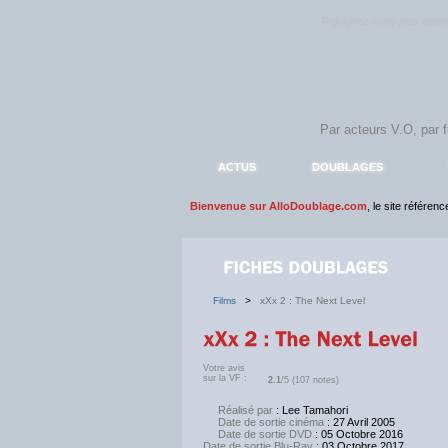
Rejoignez sans plus atte
ACTUS
DOUBLAGES
Bienvenue sur AlloDoublage.com
, le site référen
Films
>
xXx 2 : The Next Level
Votre avis
sur la VF :
2.1
/5 (107 notes)
Réalisé par
: Lee Tamahori
Date de sortie cinéma
: 27 Avril 2005
Date de sortie DVD
: 05 Octobre 2016
Date de sortie Blu-Ray
: 03 Octobre 2017