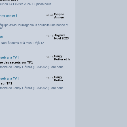
our du 14 Février 2024, Cupidon nous...
Bonne
01/01/2024
Annee
'équipe d'AlloDoublage vous souhaite une bonne et
e...
Joyeux
24/12/2023
Noel 2023
Noël à toutes et à tous! Déjà 12...
Harry
31/10/2023
Potter et la
e des secrets sur TF1
moire de Jenny Gérard (1933/2020), elle nous...
Harry
23/10/2023
Potter
t sur TF1
moire de Jenny Gérard (1933/2020), elle nous...