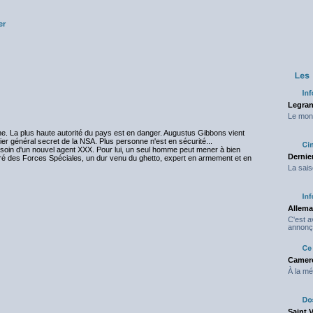
er
Legran
Le mond
. La plus haute autorité du pays est en danger. Augustus Gibbons vient
ier général secret de la NSA. Plus personne n'est en sécurité...
besoin d'un nouvel agent XXX. Pour lui, un seul homme peut mener à bien
Dernier
coré des Forces Spéciales, un dur venu du ghetto, expert en armement et en
La sais
Allema
C'est 
annonç
Camero
À la mé
Saint 