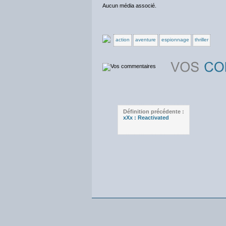
Aucun média associé.
action
aventure
espionnage
thriller
Définition précédente :
xXx : Reactivated