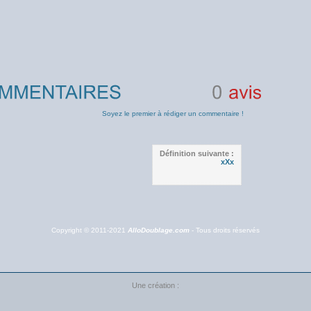
0
avis
Soyez le premier à rédiger un commentaire !
Définition suivante :
xXx
Copyright © 2011-2021
AlloDoublage.com
- Tous droits réservés
Une création :