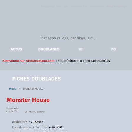
Rejoignez sans plus attendre la communauté
AlloDoublage
!
ACTUS
DOUBLAGES
V.F
V.O
Bienvenue sur AlloDoublage.com
, le site référence du doublage français.
Films
>
Monster House
Votre avis
sur la VF :
2.2
/5 (99 notes)
Réalisé par
: Gil Kenan
Date de sortie cinéma
: 23 Août 2006