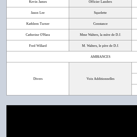
Kevin James
Officier Landers
Jason Lee
Squelette
Kathleen Turner
Constance
Catherine O'Hara
Mme Walters, la mère de D.J.
Fred Willard
M. Walters, le père de D.J.
AMBIANCES
Divers
Voix Additionnelles