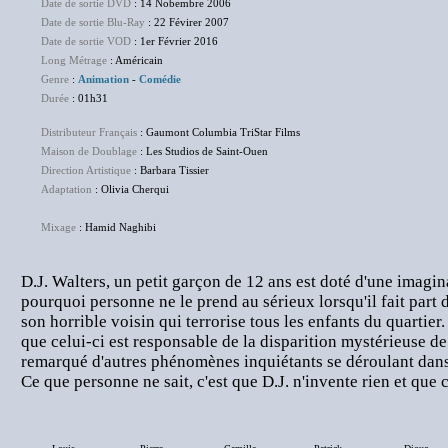
Date de sortie DVD
: 14 Nobembre 2006
Date de sortie Blu-Ray
: 22 Févirer 2007
Date de sortie VOD
: 1er Février 2016
Long Métrage
: Américain
Genre
:
Animation
-
Comédie
Durée
: 01h31
Distributeur Français
: Gaumont Columbia TriStar Films
Maison de Doublage
: Les Studios de Saint-Ouen
Direction Artistique
: Barbara Tissier
Adaptation
: Olivia Cherqui
Mixage
: Hamid Naghibi
D.J. Walters, un petit garçon de 12 ans est doté d'une imagin
pourquoi personne ne le prend au sérieux lorsqu'il fait part d
son horrible voisin qui terrorise tous les enfants du quartier.
que celui-ci est responsable de la disparition mystérieuse d
remarqué d'autres phénomènes inquiétants se déroulant dans
Ce que personne ne sait, c'est que D.J. n'invente rien et que 