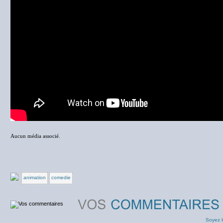
Aucun média associé.
animation
comedie
Soyez l