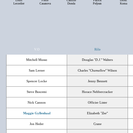
Louis
Pierre
Camille
Patrick
Diouc
Lecordier
Casanova
Donda
Préjean
Koma
V.O
Rôle
Mitchell Musso
Douglas "
D.J.
" Walters
Sam Lerner
Charles "
Chamallow
" Wilson
Spencer Locke
Jenny Bennett
Steve Buscemi
Horace Nebbercracker
Nick Cannon
Officier Lister
Maggie Gyllenhaal
Elizabeth "
Zee
"
Jon Heder
Crane