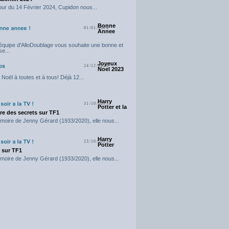
our du 14 Février 2024, Cupidon nous...
Bonne
01/01/2024
Annee
'équipe d'AlloDoublage vous souhaite une bonne et
e...
Joyeux
24/12/2023
Noel 2023
Noël à toutes et à tous! Déjà 12...
Harry
31/10/2023
Potter et la
e des secrets sur TF1
moire de Jenny Gérard (1933/2020), elle nous...
Harry
23/10/2023
Potter
t sur TF1
moire de Jenny Gérard (1933/2020), elle nous...