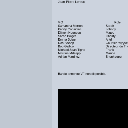
Jean-Pierre Leroux
V.O
Rôle
Samantha Morton
Sarah
Paddy Considine
Johnny
Djimon Hounsou
Mateo
Sarah Bolger
Christy
Emma Bolger
Ariel
Des Bishop
Courtier "
rappe
Bob Gallico
Directeur du Th
Michael Sean Tighe
Frank
Merrina Millsapp
Marina
Adrian Martinez
Shopkeeper
Bande annonce VF non disponible.