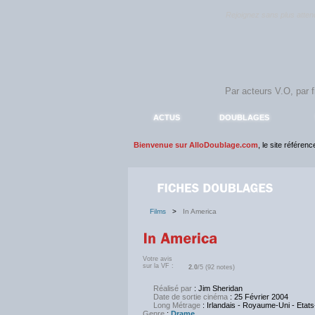
Rejoignez sans plus atte
ACTUS
DOUBLAGES
Bienvenue sur AlloDoublage.com
, le site référen
Films
>
In America
Votre avis
sur la VF :
2.0
/5 (92 notes)
Réalisé par
: Jim Sheridan
Date de sortie cinéma
: 25 Février 2004
Long Métrage
: Irlandais - Royaume-Uni - Etat
Genre
:
Drame