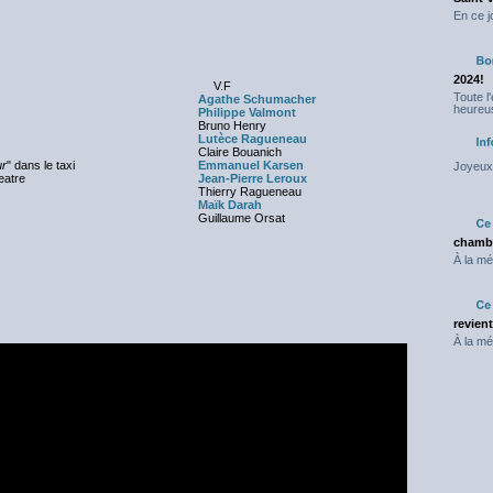
En ce j
2024!
V.F
Toute l
Agathe Schumacher
heureus
Philippe Valmont
Bruno Henry
Lutèce Ragueneau
Claire Bouanich
ur
" dans le taxi
Emmanuel Karsen
Joyeux 
eatre
Jean-Pierre Leroux
Thierry Ragueneau
Maïk Darah
Guillaume Orsat
chambr
À la mé
revien
À la mé