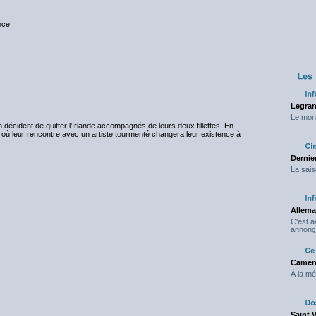
nce
Legran
Le mond
h décident de quitter l'Irlande accompagnés de leurs deux fillettes. En
rk où leur rencontre avec un artiste tourmenté changera leur existence à
Dernier
La sais
Allema
C'est 
annonç
Camero
À la mé
Saint 