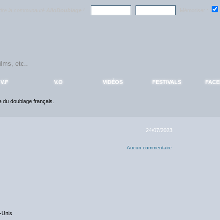
ndre la communauté
AlloDoublage
!
Mémoriser :
V.F
V.O
VIDÉOS
FESTIVALS
FAC
ce du doublage français.
24/07/2023
Aucun commentaire
s-Unis