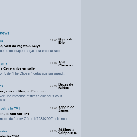
Deces de
22/05/2025
Eric
d, voix de Vegeta & Seiya
e du doublage français est en deuil suite...
The
11/04/2025
Chosen -
e Cene arrive en salle
on 5 de "The Chosen" débarque sur grand...
Deces de
09/01/2025
Benoit
ne, voix de Morgan Freeman
avec une immense tristesse que nous vous
ons...
Titanic de
23/06/2024
James
n, ce soir sur TF1!
moire de Jenny Gérard (1933/2020), elle nous...
20 films a
14/02/2024
voir pour la
Valentin 2024