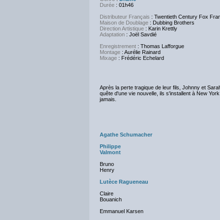
Durée
: 01h46
Distributeur Français
: Twentieth Century Fox Fra
Maison de Doublage
: Dubbing Brothers
Direction Artistique
: Karin Krettly
Adaptation
: Joël Savdié
Enregistrement
: Thomas Lafforgue
Montage
: Aurélie Rainard
Mixage
: Frédéric Echelard
Après la perte tragique de leur fils, Johnny et Sara
quête d'une vie nouvelle, ils s'installent à New Yo
jamais.
Agathe Schumacher
Philippe
Valmont
Bruno
Henry
Lutèce Ragueneau
Claire
Bouanich
Emmanuel Karsen