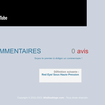
0
avis
Soyez le premier à rédiger un commentaire !
Définition suivante :
Red Eye/ Sous Haute Pression
Copyright © 2011-2021
AlloDoublage.com
- Tous droits réservés