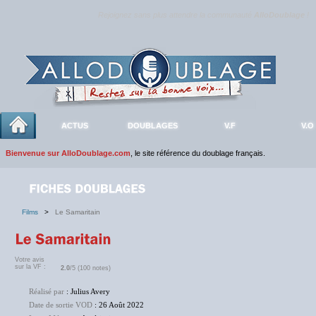
Rejoignez sans plus attendre la communauté
AlloDoublage
!
ACTUS
DOUBLAGES
V.F
V.O
Bienvenue sur AlloDoublage.com
, le site référence du doublage français.
Films
>
Le Samaritain
Votre avis
sur la VF :
2.0
/5 (100 notes)
Réalisé par
: Julius Avery
Date de sortie VOD
: 26 Août 2022