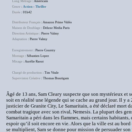
Long Métrage
: Américain
Genre
:
Action
-
Thriller
Durée
: 01h42
Distributeur Français
: Amazon Prime Vidéo
Maison de Doublage
: Deluxe Media Paris
Direction Artistique
: Pierre Valmy
Adaptation
: Pierre Valmy
Enregistrement
: Pierre Country
Montage
: Sébastien Lopez
Mixage
: Aurélie Raout
Chargé de production
: Tim Vitale
Supervision Créative
: Thomas Brautigam
Âgé de 13 ans, Sam Cleary suspecte que son mystérieux et sol
soit en réalité une légende qui se cache au grand jour. Il y a
justicier de Granite City, Le Samaritain, a été déclaré mort d
combat tragique avec son rival, Nemesis. La plupart des ge
Samaritain a péri dans les flammes, mais certains habitants
espoir qu’il soit encore en vie. Alors que la ville est au bor
se multiplient, Sam se donne pour mission de persuader son v