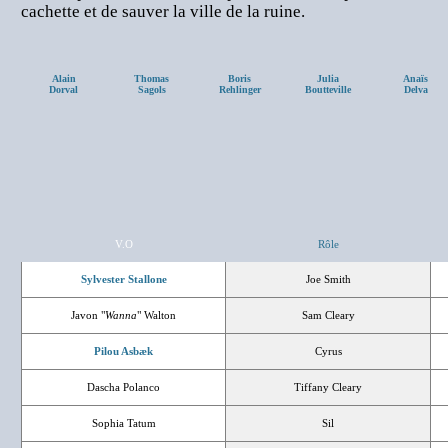
cachette et de sauver la ville de la ruine.
Alain
Thomas
Boris
Julia
Anaïs
Dorval
Sagols
Rehlinger
Boutteville
Delva
V.O
Rôle
Sylvester Stallone
Joe Smith
Javon "
Wanna
" Walton
Sam Cleary
Pilou Asbæk
Cyrus
Dascha Polanco
Tiffany Cleary
Sophia Tatum
Sil