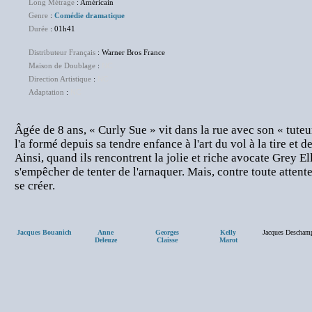
Long Métrage
: Américain
Genre
:
Comédie dramatique
Durée
: 01h41
Distributeur Français
: Warner Bros France
Maison de Doublage
:
NC
Direction Artistique
:
NC
Adaptation
:
NC
Âgée de 8 ans, « Curly Sue » vit dans la rue avec son « tuteur
l'a formé depuis sa tendre enfance à l'art du vol à la tire et 
Ainsi, quand ils rencontrent la jolie et riche avocate Grey El
s'empêcher de tenter de l'arnaquer. Mais, contre toute attent
se créer.
Jacques Bouanich
Anne
Georges
Kelly
Jacques Descham
Deleuze
Claisse
Marot