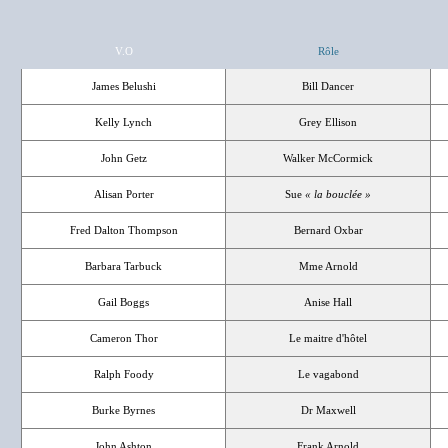
V.O
Rôle
James Belushi
Bill Dancer
Kelly Lynch
Grey Ellison
John Getz
Walker McCormick
Alisan Porter
Sue
« la bouclée »
Fred Dalton Thompson
Bernard Oxbar
Barbara Tarbuck
Mme Arnold
Gail Boggs
Anise Hall
Cameron Thor
Le maitre d'hôtel
Ralph Foody
Le vagabond
Burke Byrnes
Dr Maxwell
John Ashton
Frank Arnold