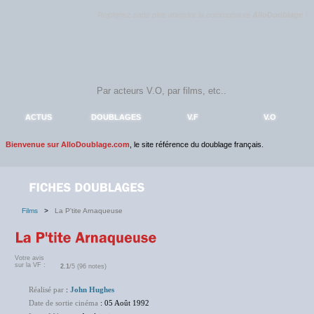
Rejoignez sans plus attendre la communauté
AlloDoublage
!
ACTUS
DOUBLAGES
V.F
V.O
Bienvenue sur AlloDoublage.com
, le site référence du doublage français.
Films
>
La P'tite Arnaqueuse
Votre avis
sur la VF :
2.1
/5 (96 notes)
Réalisé par
:
John Hughes
Date de sortie cinéma
: 05 Août 1992