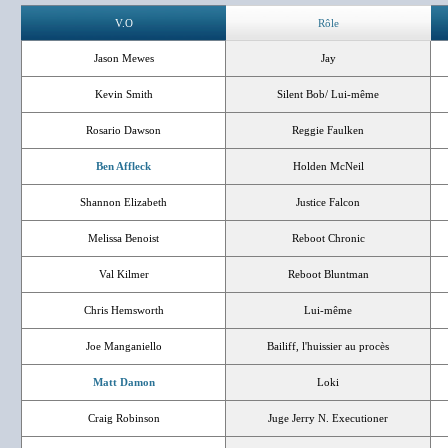
V.O
Rôle
Jason Mewes
Jay
Kevin Smith
Silent Bob/ Lui-même
Rosario Dawson
Reggie Faulken
Ben Affleck
Holden McNeil
Shannon Elizabeth
Justice Falcon
Melissa Benoist
Reboot Chronic
Val Kilmer
Reboot Bluntman
Chris Hemsworth
Lui-même
Joe Manganiello
Bailiff, l'huissier au procès
Matt Damon
Loki
Craig Robinson
Juge Jerry N. Executioner