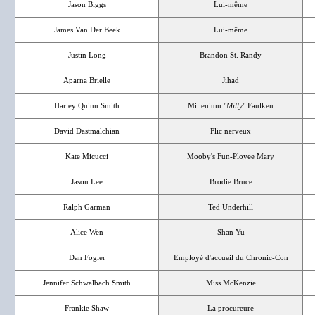
Jason Biggs
Lui-même
James Van Der Beek
Lui-même
Justin Long
Brandon St. Randy
Aparna Brielle
Jihad
Harley Quinn Smith
Millenium "
Milly
" Faulken
David Dastmalchian
Flic nerveux
Kate Micucci
Mooby's Fun-Ployee Mary
Jason Lee
Brodie Bruce
Ralph Garman
Ted Underhill
Alice Wen
Shan Yu
Dan Fogler
Employé d'accueil du Chronic-Con
Jennifer Schwalbach Smith
Miss McKenzie
Frankie Shaw
La procureure