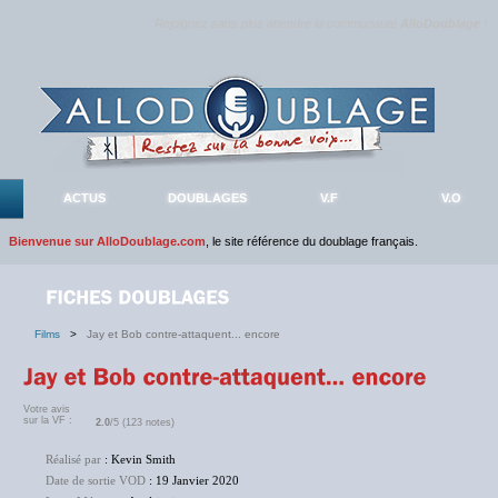
Rejoignez sans plus attendre la communauté
AlloDoublage
!
ACTUS
DOUBLAGES
V.F
V.O
Bienvenue sur AlloDoublage.com
, le site référence du doublage français.
Films
>
Jay et Bob contre-attaquent... encore
Votre avis
sur la VF :
2.0
/5 (123 notes)
Réalisé par
: Kevin Smith
Date de sortie VOD
: 19 Janvier 2020