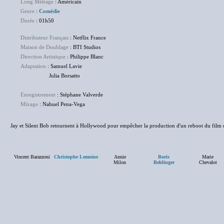
Long Métrage
: Américain
Genre
:
Comédie
Durée
: 01h50
Distributeur Français
: Netflix France
Maison de Doublage
: BTI Studios
Direction Artistique
: Philippe Blanc
Adaptation
: Samuel Lavie
Julia Borsatto
Enregistrement
: Stéphane Valverde
Mixage
: Nahuel Pena-Vega
Jay et Silent Bob retournent à Hollywood pour empêcher la production d'un reboot du film
Vincent Barazzoni
Christophe Lemoine
Annie
Boris
Marie
Milon
Rehlinger
Chevalot