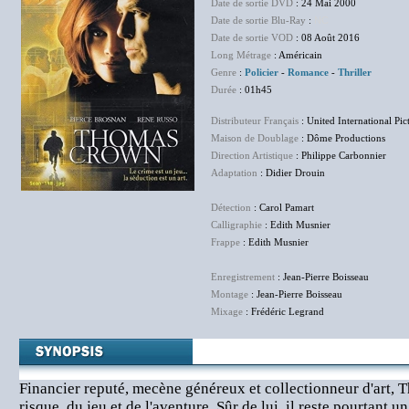
Date de sortie DVD
: 24 Mai 2000
Date de sortie Blu-Ray
:
NC
Date de sortie VOD
: 08 Août 2016
Long Métrage
: Américain
Genre
:
Policier
-
Romance
-
Thriller
Durée
: 01h45
Distributeur Français
: United International Pic
Maison de Doublage
: Dôme Productions
Direction Artistique
: Philippe Carbonnier
Adaptation
: Didier Drouin
Détection
: Carol Pamart
Calligraphie
: Edith Musnier
Frappe
: Edith Musnier
Enregistrement
: Jean-Pierre Boisseau
Montage
: Jean-Pierre Boisseau
Mixage
: Frédéric Legrand
Financier reputé, mecène généreux et collectionneur d'art,
risque, du jeu et de l'aventure. Sûr de lui, il reste pourtant un