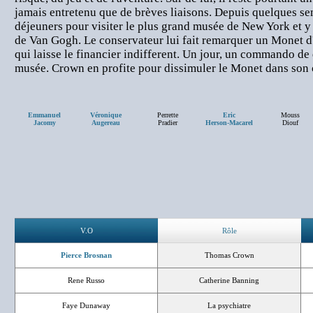
jamais entretenu que de brèves liaisons. Depuis quelques sema
déjeuners pour visiter le plus grand musée de New York et y a
de Van Gogh. Le conservateur lui fait remarquer un Monet d
qui laisse le financier indifferent. Un jour, un commando de
musée. Crown en profite pour dissimuler le Monet dans son 
Emmanuel
Véronique
Perrette
Eric
Mouss
Jacomy
Augereau
Pradier
Herson-Macarel
Diouf
V.O
Rôle
Pierce Brosnan
Thomas Crown
Rene Russo
Catherine Banning
Faye Dunaway
La psychiatre