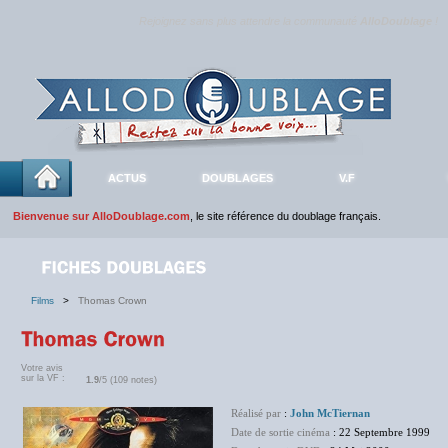
Rejoignez sans plus attendre la communauté
AlloDoublage
!
ACTUS
DOUBLAGES
V.F
Bienvenue sur AlloDoublage.com
, le site référence du doublage français.
Films
>
Thomas Crown
Votre avis
sur la VF :
1.9
/5 (109 notes)
Réalisé par
:
John McTiernan
Date de sortie cinéma
: 22 Septembre 1999