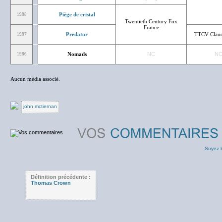
Piège de cristal
1988
Twentieth Century Fox
France
Predator
TTCV Claud
1987
Nomads
NC
N
1986
Aucun média associé.
john mctiernan
Soyez l
Définition précédente :
Thomas Crown