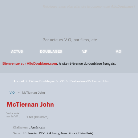
Rejoignez sans plus attendre la communauté
AlloDoublage
!
ACTUS
DOUBLAGES
V.F
V.O
Bienvenue sur AlloDoublage.com
, le site référence du doublage français.
Accueil
>
Fiches Doublages
>
V.O
>
Realisateurs
/McTiernan John
V.O
>
McTiernan John
Votre avis
sur la VF :
1.8
/5 (158 notes)
Réalisateur
: Américain
Né le
: 08 Janvier 1951 à Albany, New York (Etats-Unis)