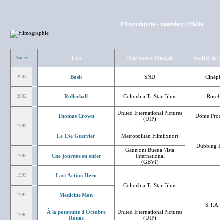
Filmographie
-
Interview / Média
Titre
Distributeur Français
Société de
Année
Basic
SND
Cinép
2003
Rollerball
Columbia TriStar Films
Rose
2002
United International Pictures
Thomas Crown
Dôme Prod
(UIP)
1999
Le 13e Guerrier
Metropolitan FilmExport
Dubbing B
Gaumont Buena Vista
Une journée en enfer
International
1995
(GBVI)
Last Action Hero
1993
Columbia TriStar Films
Medicine Man
1992
S.T.A
À la poursuite d'Octobre
United International Pictures
1990
Rouge
(UIP)