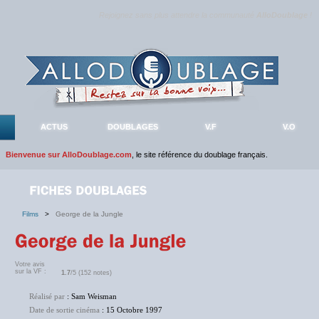
Rejoignez sans plus attendre la communauté
AlloDoublage
!
ACTUS
DOUBLAGES
V.F
V.O
Bienvenue sur AlloDoublage.com
, le site référence du doublage français.
Films
>
George de la Jungle
Votre avis
sur la VF :
1.7
/5 (152 notes)
Réalisé par
: Sam Weisman
Date de sortie cinéma
: 15 Octobre 1997