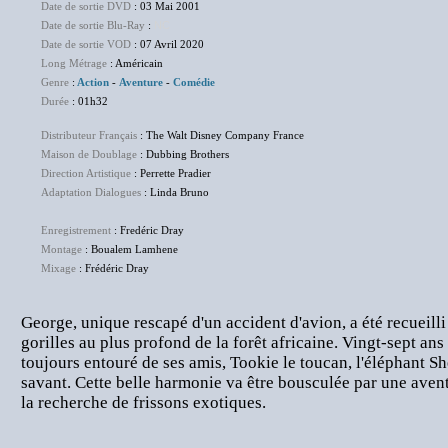
Date de sortie DVD
: 03 Mai 2001
Date de sortie Blu-Ray
:
NC
Date de sortie VOD
: 07 Avril 2020
Long Métrage
: Américain
Genre
:
Action
-
Aventure
-
Comédie
Durée
: 01h32
Distributeur Français
: The Walt Disney Company France
Maison de Doublage
: Dubbing Brothers
Direction Artistique
: Perrette Pradier
Adaptation Dialogues
: Linda Bruno
Enregistrement
: Fredéric Dray
Montage
: Boualem Lamhene
Mixage
: Frédéric Dray
George, unique rescapé d'un accident d'avion, a été recueilli
gorilles au plus profond de la forêt africaine. Vingt-sept ans
toujours entouré de ses amis, Tookie le toucan, l'éléphant Sh
savant. Cette belle harmonie va être bousculée par une avent
la recherche de frissons exotiques.