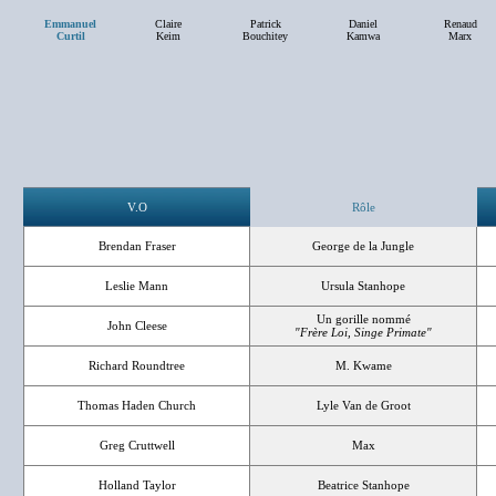
Emmanuel
Claire
Patrick
Daniel
Renaud
Curtil
Keim
Bouchitey
Kamwa
Marx
V.O
Rôle
Brendan Fraser
George de la Jungle
Leslie Mann
Ursula Stanhope
Un gorille nommé
John Cleese
"Frère Loi, Singe Primate"
Richard Roundtree
M. Kwame
Thomas Haden Church
Lyle Van de Groot
Greg Cruttwell
Max
Holland Taylor
Beatrice Stanhope