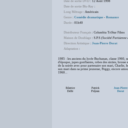
Date de sortie DVD
: 12 Août 1998
Date de sortie Blu-Ray
:
NC
Long Métrage
: Américain
Genre
:
Comédie dramatique
-
Romance
Durée
: 01h40
Distributeur Français
: Columbia TriStar Films
Maison de Doublage
: S.P.S
(Société Parisienne 
Direction Artistique
:
Jean-Pierre Dorat
Adaptation
:
NC
1985 : les anciens du lycée Buchanan, classe 1960, se
d'époque, jupes gonflantes, robes des sixties, brosse
de la soirée avec pour partenaire son mari, Charlie, le
son mari dans sa prime jeunesse, Peggy, encore amoure
1960...
Béatrice
Patrick
Jean-Pierre
Delfe
Préjean
Dorat