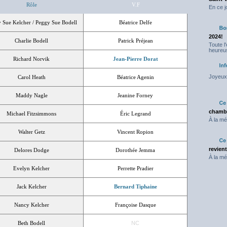
Rôle
V.F
En ce j
 Sue Kelcher / Peggy Sue Bodell
Béatrice Delfe
2024!
Charlie Bodell
Patrick Préjean
Toute l
heureus
Richard Norvik
Jean-Pierre Dorat
Joyeux 
Carol Heath
Béatrice Agenin
Maddy Nagle
Jeanine Forney
chambr
Michael Fitzsimmons
Éric Legrand
À la mé
Walter Getz
Vincent Ropion
revien
Delores Dodge
Dorothée Jemma
À la mé
Evelyn Kelcher
Perrette Pradier
Jack Kelcher
Bernard Tiphaine
Nancy Kelcher
Françoise Dasque
Beth Bodell
NC