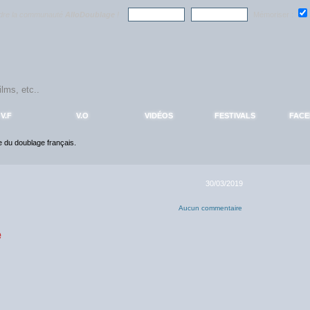
ndre la communauté
AlloDoublage
!
Mémoriser :
V.F
V.O
VIDÉOS
FESTIVALS
FAC
ce du doublage français.
30/03/2019
Aucun commentaire