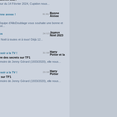
our du 14 Février 2024, Cupidon nous...
Bonne
01/01/2024
Annee
'équipe d'AlloDoublage vous souhaite une bonne et
e...
Joyeux
24/12/2023
Noel 2023
Noël à toutes et à tous! Déjà 12...
Harry
31/10/2023
Potter et la
e des secrets sur TF1
moire de Jenny Gérard (1933/2020), elle nous...
Harry
23/10/2023
Potter
t sur TF1
moire de Jenny Gérard (1933/2020), elle nous...