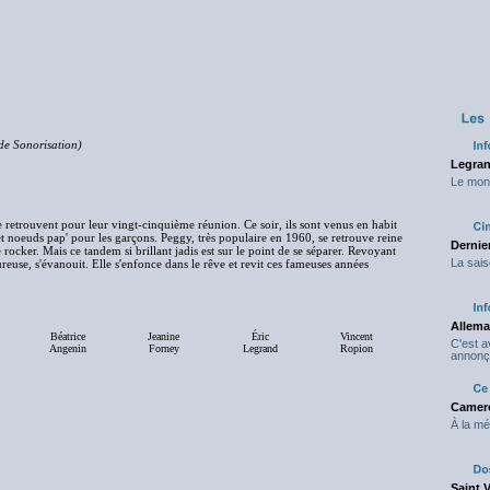
de Sonorisation)
Legran
Le mond
 retrouvent pour leur vingt-cinquième réunion. Ce soir, ils sont venus en habit
 et noeuds pap' pour les garçons. Peggy, très populaire en 1960, se retrouve reine
Dernier
 rocker. Mais ce tandem si brillant jadis est sur le point de se séparer. Revoyant
La sais
use, s'évanouit. Elle s'enfonce dans le rêve et revit ces fameuses années
Allema
Béatrice
Jeanine
Éric
Vincent
C'est 
Angenin
Forney
Legrand
Ropion
annonç
Camero
À la mé
Saint 