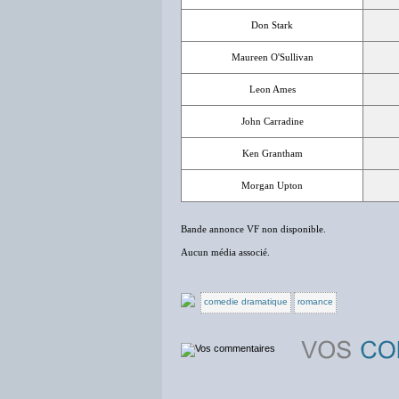
Don Stark
Maureen O'Sullivan
Leon Ames
John Carradine
Ken Grantham
Morgan Upton
Bande annonce VF non disponible.
Aucun média associé.
comedie dramatique
romance