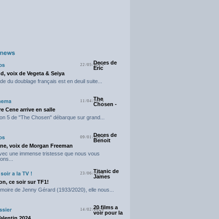
Deces de
22/05/2025
Eric
d, voix de Vegeta & Seiya
e du doublage français est en deuil suite...
The
11/04/2025
Chosen -
e Cene arrive en salle
on 5 de "The Chosen" débarque sur grand...
Deces de
09/01/2025
Benoit
ne, voix de Morgan Freeman
avec une immense tristesse que nous vous
ons...
Titanic de
23/06/2024
James
n, ce soir sur TF1!
moire de Jenny Gérard (1933/2020), elle nous...
20 films a
14/02/2024
voir pour la
Valentin 2024