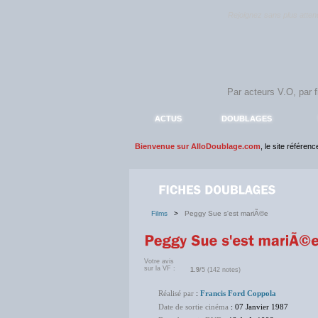
Rejoignez sans plus atte
ACTUS
DOUBLAGES
Bienvenue sur AlloDoublage.com
, le site référen
Films
>
Peggy Sue s'est mariÃ©e
Votre avis
sur la VF :
1.9
/5 (142 notes)
Réalisé par
:
Francis Ford Coppola
Date de sortie cinéma
: 07 Janvier 1987