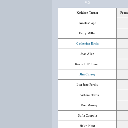
V.O
Kathleen Turner
Peggy
Nicolas Cage
Barry Miller
Catherine Hicks
Joan Allen
Kevin J. O'Connor
Jim Carrey
Lisa Jane Persky
Barbara Harris
Don Murray
Sofia Coppola
Helen Hunt