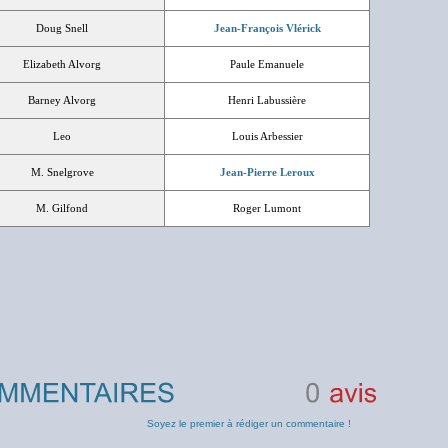
Doug Snell
Jean-François Vlérick
Elizabeth Alvorg
Paule Emanuele
Barney Alvorg
Henri Labussière
Leo
Louis Arbessier
M. Snelgrove
Jean-Pierre Leroux
M. Gilfond
Roger Lumont
0
avis
Soyez le premier à rédiger un commentaire !