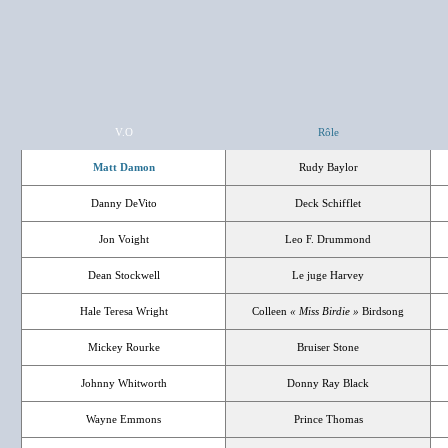
V.O
Rôle
Matt Damon
Rudy Baylor
Danny DeVito
Deck Schifflet
Jon Voight
Leo F. Drummond
Dean Stockwell
Le juge Harvey
Hale Teresa Wright
Colleen
« Miss Birdie »
Birdsong
Mickey Rourke
Bruiser Stone
Johnny Whitworth
Donny Ray Black
Wayne Emmons
Prince Thomas