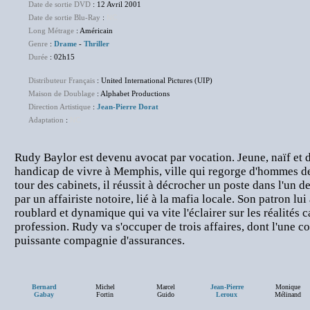
Date de sortie DVD
: 12 Avril 2001
Date de sortie Blu-Ray
:
NC
Long Métrage
: Américain
Genre
:
Drame
-
Thriller
Durée
: 02h15
Distributeur Français
: United International Pictures (UIP)
Maison de Doublage
: Alphabet Productions
Direction Artistique
:
Jean-Pierre Dorat
Adaptation
:
NC
Rudy Baylor est devenu avocat par vocation. Jeune, naïf et dé
handicap de vivre à Memphis, ville qui regorge d'hommes de l
tour des cabinets, il réussit à décrocher un poste dans l'un d
par un affairiste notoire, lié à la mafia locale. Son patron lu
roublard et dynamique qui va vite l'éclairer sur les réalités 
profession. Rudy va s'occuper de trois affaires, dont l'une c
puissante compagnie d'assurances.
Bernard
Michel
Marcel
Jean-Pierre
Monique
Gabay
Fortin
Guido
Leroux
Mélinand