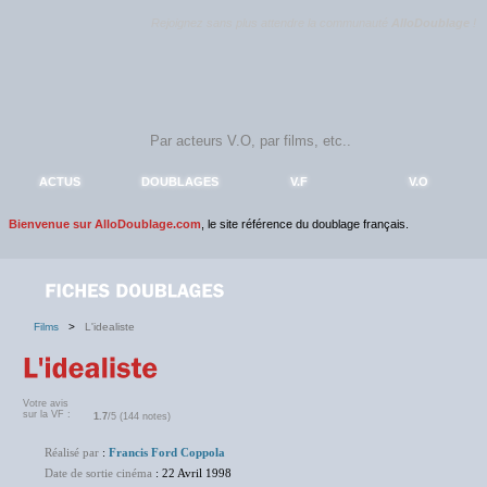
Rejoignez sans plus attendre la communauté
AlloDoublage
!
ACTUS
DOUBLAGES
V.F
V.O
Bienvenue sur AlloDoublage.com
, le site référence du doublage français.
Films
>
L'idealiste
Votre avis
sur la VF :
1.7
/5 (144 notes)
Réalisé par
:
Francis Ford Coppola
Date de sortie cinéma
: 22 Avril 1998