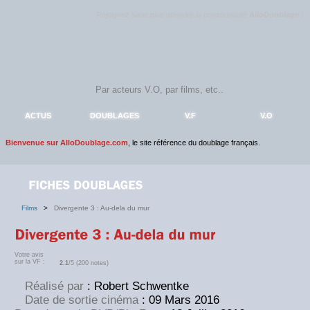
Rejoignez sans plus attendre la communauté
AlloDoublage
!
ACTUS
DOUBLAGES
V.F
V.O
Bienvenue sur AlloDoublage.com
, le site référence du doublage français.
Films
>
Divergente 3 : Au-dela du mur
Votre avis
sur la VF :
2.1
/5 (200 notes)
Réalisé par
: Robert Schwentke
Date de sortie cinéma
: 09 Mars 2016