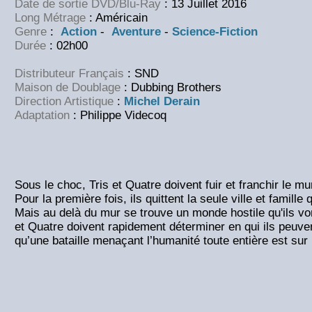
Date de sortie DVD/Blu-Ray
: 13 Juillet 2016
Long Métrage
: Américain
Genre
:
Action
-
Aventure
-
Science-Fiction
Durée
: 02h00
Distributeur Français
: SND
Maison de Doublage
: Dubbing Brothers
Direction Artistique
:
Michel Derain
Adaptation
: Philippe Videcoq
Sous le choc, Tris et Quatre doivent fuir et franchir le m
Pour la première fois, ils quittent la seule ville et famille 
Mais au delà du mur se trouve un monde hostile qu'ils vont
et Quatre doivent rapidement déterminer en qui ils peuven
qu’une bataille menaçant l’humanité toute entière est sur le