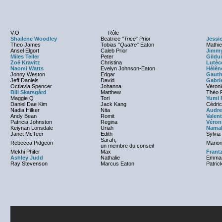
V.O
Rôle
Shailene Woodley
Beatrice "
Trice
" Prior
Jessi
Theo James
Tobias "
Quatre
" Eaton
Mathi
Ansel Elgort
Caleb Prior
Jimmy
Miles Teller
Peter
Gildui
Zoë Kravitz
Christina
Lutèc
Naomi Watts
Evelyn Johnson-Eaton
Hélèn
Jonny Weston
Edgar
Gauth
Jeff Daniels
David
Gabri
Octiavia Spencer
Johanna
Véroni
Bill Skarsgård
Matthew
Théo F
Maggie Q
Tori
Yumi 
Daniel Dae Kim
Jack Kang
Cédri
Nadia Hilker
Nita
Audre
Andy Bean
Romit
Valent
Patricia Johnston
Regina
Véron
Keiynan Lonsdale
Uriah
Nama
Janet McTeer
Edith
Sylvia
Sarah,
Rebecca Pidgeon
Marion
un membre du conseil
Mekhi Phifer
Max
Frant
Ashley Judd
Nathalie
Emmanu
Ray Stevenson
Marcus Eaton
Patric