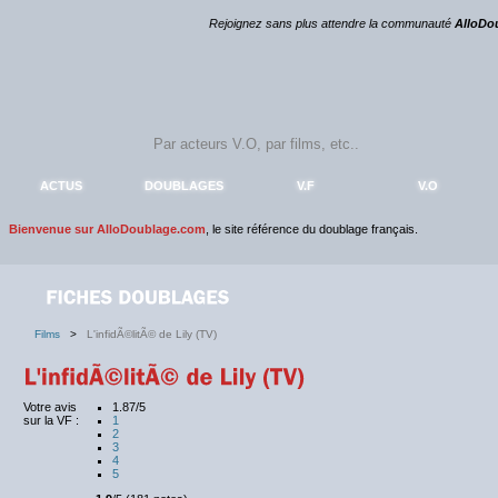
Rejoignez sans plus attendre la communauté
AlloDo
ACTUS
DOUBLAGES
V.F
V.O
Bienvenue sur AlloDoublage.com
, le site référence du doublage français.
Films
>
L'infidÃ©litÃ© de Lily (TV)
Votre avis
1.87/5
sur la VF :
1
2
3
4
5