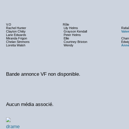
V.O
Rôle
Rachel Hunter
Lily Helms
Rafaè
Clayton Chitty
Grayson Kendall
Valen
Lane Edwards
Peter Helms
NC
Miranda Frigon
Ellie
Chant
Chelan Simmons
Courtney Brixton
Edwi
Loretta Walsh
Wendy
Anne
Bande annonce VF non disponible.
Aucun média associé.
drame