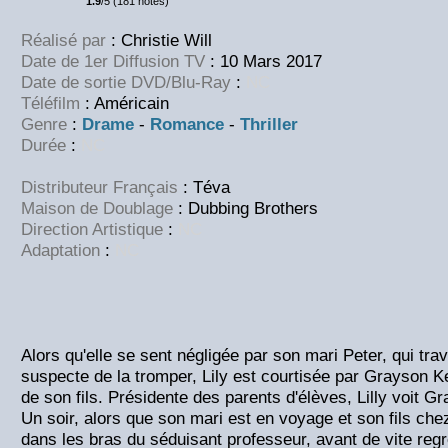
1.9
/5 (181 notes)
Réalisé par
: Christie Will
Date de 1er Diffusion TV
: 10 Mars 2017
Date de sortie DVD/Blu-Ray
:
NC
Téléfilm
: Américain
Genre
:
Drame
-
Romance
-
Thriller
Durée
:
NC
Distributeur Français
: Téva
Maison de Doublage
: Dubbing Brothers
Direction Artistique
:
NC
Adaptation
:
NC
Alors qu'elle se sent négligée par son mari Peter, qui trav
suspecte de la tromper, Lily est courtisée par Grayson Ken
de son fils. Présidente des parents d'élèves, Lilly voit 
Un soir, alors que son mari est en voyage et son fils che
dans les bras du séduisant professeur, avant de vite regre