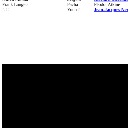
Frank Langela
Pacha
Féodor Atkine
NC
Yousef
Jean-Jacques Ner