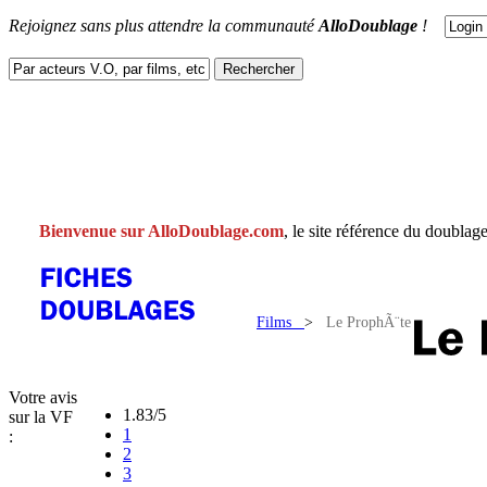
Rejoignez sans plus attendre la communauté
AlloDoublage
!
ACTUS
DOUBLAGES
V.F
V.O
FACEBOOK
CONTACT
Bienvenue sur AlloDoublage.com
, le site référence du doublage
Films
>
Le ProphÃ¨te
Votre avis
1.83/5
sur la VF
1
:
2
3