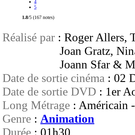
4
5
1.8
/5 (167 notes)
Réalisé par
: Roger Allers,
Joan Gratz, Nina Pal
Joann Sfar & Moham
Date de sortie cinéma
: 02 
Date de sortie DVD
: 1er A
Long Métrage
: Américain -
Genre
:
Animation
Durée
: 01h30