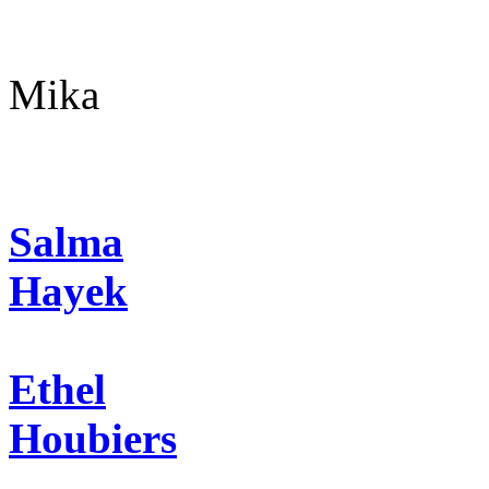
Mika
Salma
Hayek
Ethel
Houbiers