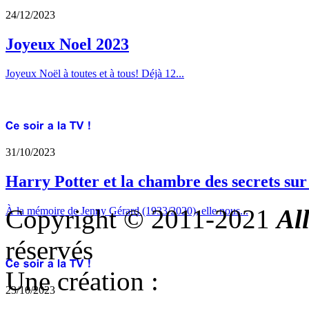
24/12/2023
Joyeux Noel 2023
Joyeux Noël à toutes et à tous! Déjà 12...
31/10/2023
Harry Potter et la chambre des secrets su
Copyright © 2011-2021
Al
À la mémoire de Jenny Gérard (1933/2020), elle nous...
réservés
Une création :
23/10/2023