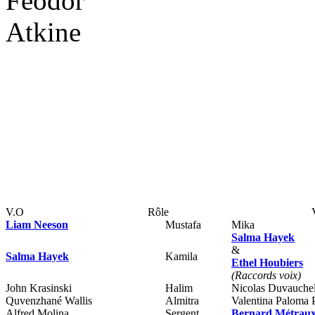
Féodor
Atkine
V.O
Rôle
Liam Neeson
Mustafa
Mika
Salma Hayek
&
Salma Hayek
Kamila
Ethel Houbiers
(Raccords voix)
John Krasinski
Halim
Nicolas Duvauchel
Quvenzhané Wallis
Almitra
Valentina Paloma P
Alfred Molina
Sergent
Bernard Métrau