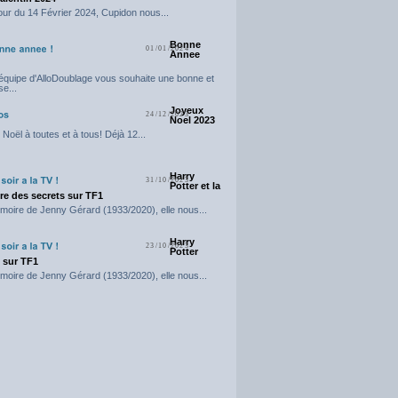
our du 14 Février 2024, Cupidon nous...
Bonne
01/01/2024
Annee
'équipe d'AlloDoublage vous souhaite une bonne et
e...
Joyeux
24/12/2023
Noel 2023
Noël à toutes et à tous! Déjà 12...
Harry
31/10/2023
Potter et la
e des secrets sur TF1
moire de Jenny Gérard (1933/2020), elle nous...
Harry
23/10/2023
Potter
t sur TF1
moire de Jenny Gérard (1933/2020), elle nous...