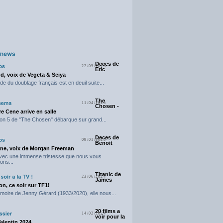
Deces de
22/05/2025
Eric
d, voix de Vegeta & Seiya
e du doublage français est en deuil suite...
The
11/04/2025
Chosen -
e Cene arrive en salle
on 5 de "The Chosen" débarque sur grand...
Deces de
09/01/2025
Benoit
ne, voix de Morgan Freeman
avec une immense tristesse que nous vous
ons...
Titanic de
23/06/2024
James
n, ce soir sur TF1!
moire de Jenny Gérard (1933/2020), elle nous...
20 films a
14/02/2024
voir pour la
Valentin 2024