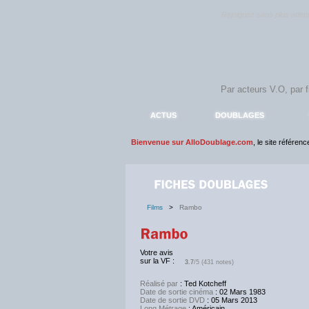
Rejoignez sans plus atte
ACTUS
DOUBLAGES
Bienvenue sur AlloDoublage.com
, le site référen
Films
>
Rambo
Votre avis
sur la VF :
3.7
/5 (431 notes)
Réalisé par
: Ted Kotcheff
Date de sortie cinéma
: 02 Mars 1983
Date de sortie DVD
: 05 Mars 2013
Long Métrage
: Américain