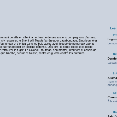
errant de ville en ville à la recherche de ses anciens compagnons d'armes.
Legran
our s'y restaurer, le Shérif Will Teasle l'arrête pour vagabondage. Emprisonné et
Le mond
fou furieux et s'enfuit dans les bois après avoir blessé de nombreux agents.
tuer un policier en légitime défense. Dès lors, la police locale et la garde
etrouver le fugitif. Le Colonel Trautman, son mentor, intervient et essaie de
que Rambo, acculé et blessé, rentre en guerre contre les autorités.
Dernier
La sais
Allema
C'est 
annonç
Camero
À la mé
Saint 