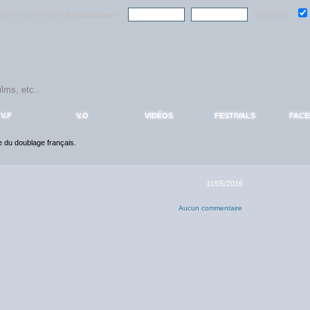
ndre la communauté
AlloDoublage
!
Mémoriser :
V.F
V.O
VIDÉOS
FESTIVALS
FAC
ce du doublage français.
11/05/2016
Aucun commentaire