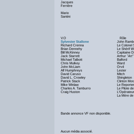
Jacques
Ferrière
Mario
Santini
V.O
Rôle
Sylvester Stallone
John Ramb
Richard Crenna
Le Colonel
Brian Dennehy
Le Shérif Wi
Bill McKinney
Capitaine 
Jack Starrett
Arthur
"Art
Michael Talbott
Balford
Chris Mulkey
Ward
John McLiam
Orvil
Alf Humphreys
Lester
David Caruso
Mitch
David L. Crowley
Shingleton
Patrick Stack
Clinton Mo
Mike Winlaw
Le Reporte
Charles A. Tamburro
Le Pilote de
Craig Huston
L'Opérateu
NC
La Mère de
Bande annonce VF non disponible.
Aucun média associé.