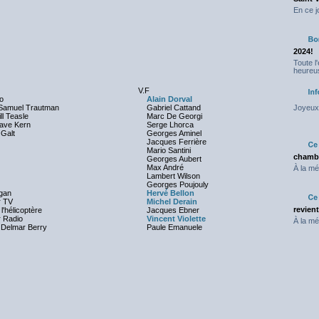
En ce j
2024!
Toute l
heureus
V.F
o
Alain Dorval
 Samuel Trautman
Gabriel Cattand
Joyeux 
ll Teasle
Marc De Georgi
Dave Kern
Serge Lhorca
"
Galt
Georges Aminel
Jacques Ferrière
Mario Santini
chambr
Georges Aubert
Max André
À la mé
Lambert Wilson
Georges Poujouly
rgan
Hervé Bellon
r TV
Michel Derain
revien
 l'hélicoptère
Jacques Ebner
r Radio
Vincent Violette
À la mé
 Delmar Berry
Paule Emanuele