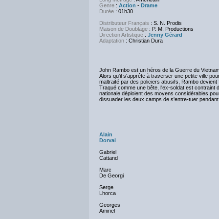
Genre
:
Action
-
Drame
Durée
: 01h30
Distributeur Français
: S. N. Prodis
Maison de Doublage
: P. M. Productions
Direction Artistique
:
Jenny Gérard
Adaptation
:
Christian Dura
John Rambo est un héros de la Guerre du Vietnam 
Alors qu'il s'apprête à traverser une petite ville p
maltraité par des policiers abusifs, Rambo devient 
Traqué comme une bête, l'ex-soldat est contraint de 
nationale déploient des moyens considérables pour r
dissuader les deux camps de s'entre-tuer pendant 
Alain
Dorval
Gabriel
Cattand
Marc
De Georgi
Serge
Lhorca
Georges
Aminel