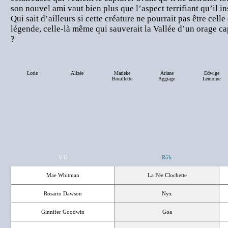
son nouvel ami vaut bien plus que l’aspect terrifiant qu’il in
Qui sait d’ailleurs si cette créature ne pourrait pas être celle
légende, celle-là même qui sauverait la Vallée d’un orage ca
?
Lorie
Alizée
Marieke
Ariane
Edwige
Bouillette
Aggiage
Lemoine
V.O
Rôle
Mae Whitman
La Fée Clochette
Rosario Dawson
Nyx
Ginnifer Goodwin
Goa