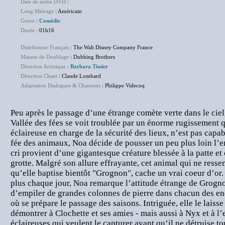
Date de sortie DVD
:
NC
Long Métrage
: Américain
Genre
:
Comédie
Durée
: 01h16
Distributeur Français
: The Walt Disney Company France
Maison de Doublage
: Dubbing Brothers
Direction Artistique
:
Barbara Tissier
Direction Chant
: Claude Lombard
Adaptation Dialogues & Chansons
: Philippe Videcoq
Peu après le passage d’une étrange comète verte dans le ciel, 
Vallée des fées se voit troublée par un énorme rugissement
éclaireuse en charge de la sécurité des lieux, n’est pas capa
fée des animaux, Noa décide de pousser un peu plus loin l’
cri provient d’une gigantesque créature blessée à la patte e
grotte. Malgré son allure effrayante, cet animal qui ne resse
qu’elle baptise bientôt "Grognon", cache un vrai coeur d’or.
plus chaque jour, Noa remarque l’attitude étrange de Grognon
d’empiler de grandes colonnes de pierre dans chacun des end
où se prépare le passage des saisons. Intriguée, elle le laisse
démontrer à Clochette et ses amies - mais aussi à Nyx et à l
éclaireuses qui veulent le capturer avant qu’il ne détruise to