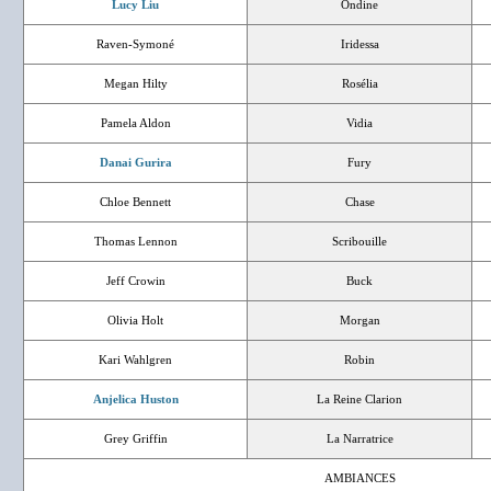
Lucy Liu
Ondine
Raven-Symoné
Iridessa
Megan Hilty
Rosélia
Pamela Aldon
Vidia
Danai Gurira
Fury
Chloe Bennett
Chase
Thomas Lennon
Scribouille
Jeff Crowin
Buck
Olivia Holt
Morgan
Kari Wahlgren
Robin
Anjelica Huston
La Reine Clarion
Grey Griffin
La Narratrice
AMBIANCES