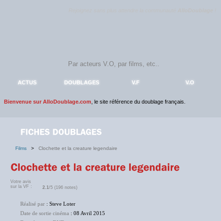
Rejoignez sans plus attendre la communauté
AlloDoublage
!
ACTUS
DOUBLAGES
V.F
V.O
Bienvenue sur AlloDoublage.com
, le site référence du doublage français.
Films
>
Clochette et la creature legendaire
Votre avis
sur la VF :
2.1
/5 (196 notes)
Réalisé par
: Steve Loter
Date de sortie cinéma
: 08 Avril 2015