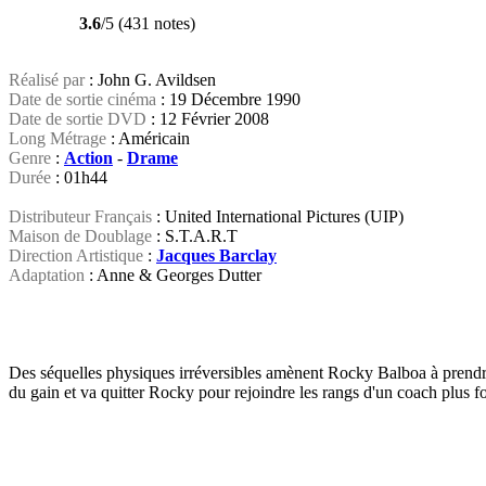
3.6
/5 (431 notes)
Réalisé par
: John G. Avildsen
Date de sortie cinéma
: 19 Décembre 1990
Date de sortie DVD
: 12 Février 2008
Long Métrage
: Américain
Genre
:
Action
-
Drame
Durée
: 01h44
Distributeur Français
: United International Pictures (UIP)
Maison de Doublage
: S.T.A.R.T
Direction Artistique
:
Jacques Barclay
Adaptation
: Anne & Georges Dutter
Des séquelles physiques irréversibles amènent Rocky Balboa à prendr
du gain et va quitter Rocky pour rejoindre les rangs d'un coach plus f