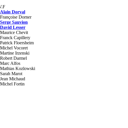
V.F
Alain Dorval
Françoise Dorner
Serge Sauvion
David Lesser
Maurice Chevit
Franck Capillery
Patrick Floersheim
Michel Vocoret
Martine Irzenski
Robert Darmel
Marc Alfos
Mathias Kozlowski
Sarah Marot
Jean Michaud
Michel Fortin