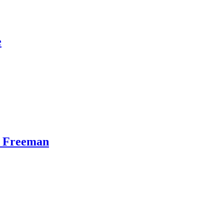
e
n Freeman