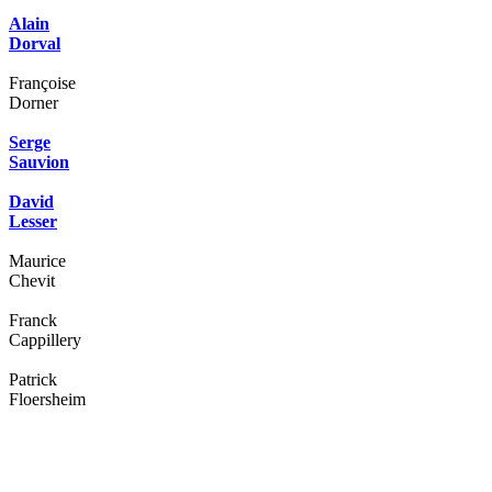
Alain
Dorval
Françoise
Dorner
Serge
Sauvion
David
Lesser
Maurice
Chevit
Franck
Cappillery
Patrick
Floersheim