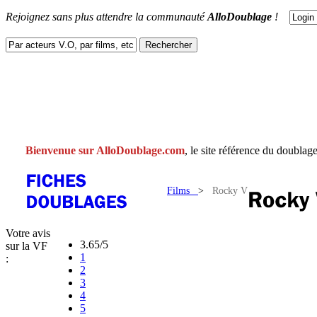
Rejoignez sans plus attendre la communauté
AlloDoublage
!
ACTUS
DOUBLAGES
V.F
V.O
FACEBOOK
CONTACT
Bienvenue sur AlloDoublage.com
, le site référence du doublage
Films
>
Rocky V
Votre avis
3.65/5
sur la VF
1
:
2
3
4
5