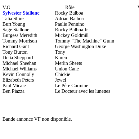
V.O
Rôle
Sylvester Stallone
Rocky Balboa
Talia Shire
Adrian Balboa
Burt Young
Paulie Pennino
Sage Stallone
Rocky Balboa Jr.
Burgess Meredith
Mickey Goldmill
Tommy Morrison
Tommy "The Machine" Gunn
Richard Gant
George Washington Duke
Tony Burton
Tony
Delia Sheppard
Karen
Michael Sheehan
Merlin Sheets
Michael Williams
Union Cane
Kevin Connolly
Chickie
Elizabeth Peters
Jewel
Paul Micale
Le Père Carmine
Ben Piazza
Le Docteur avec les lunettes
Bande annonce VF non disponible.