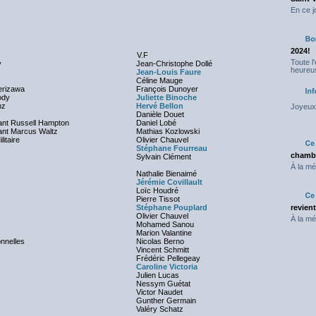
En ce j
2024!
V.F
Toute l
y
Jean-Christophe Dollé
heureus
Jean-Louis Faure
Céline Mauge
erizawa
François Dunoyer
ody
Juliette Binoche
nz
Hervé Bellon
Joyeux 
Danièle Douet
t Russell Hampton
Daniel Lobé
ant Marcus Waltz
Mathias Kozlowski
litaire
Olivier Chauvel
Stéphane Fourreau
chambr
Sylvain Clément
À la mé
Nathalie Bienaimé
Jérémie Covillault
Loïc Houdré
Pierre Tissot
Stéphane Pouplard
revien
Olivier Chauvel
À la mé
Mohamed Sanou
Marion Valantine
onnelles
Nicolas Berno
Vincent Schmitt
Frédéric Pellegeay
Caroline Victoria
Julien Lucas
Nessym Guétat
Victor Naudet
Gunther Germain
Valéry Schatz