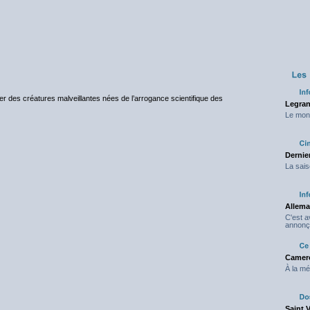
r des créatures malveillantes nées de l’arrogance scientifique des
Legran
Le mond
Dernier
La sais
Allema
C'est 
annonç
Camero
À la mé
Saint 