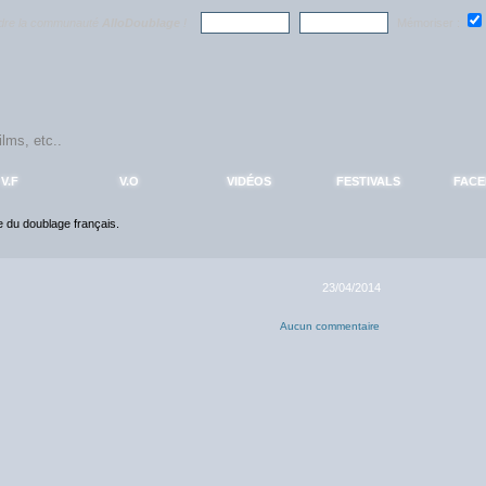
ndre la communauté
AlloDoublage
!
Mémoriser :
V.F
V.O
VIDÉOS
FESTIVALS
FAC
ce du doublage français.
23/04/2014
Aucun commentaire