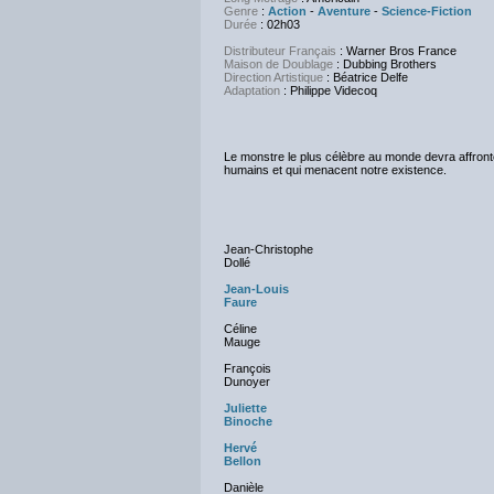
Genre
:
Action
-
Aventure
-
Science-Fiction
Durée
:
02h03
Distributeur Français
: Warner Bros France
Maison de Doublage
: Dubbing Brothers
Direction Artistique
: Béatrice Delfe
Adaptation
:
Philippe Videcoq
Le monstre le plus célèbre au monde devra affronte
humains et qui menacent notre existence.
Jean-Christophe
Dollé
Jean-Louis
Faure
Céline
Mauge
François
Dunoyer
Juliette
Binoche
Hervé
Bellon
Danièle