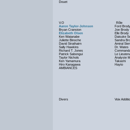
Douet
V.O
Rôle
Aaron Taylor-Johnson
Ford Brod
Bryan Cranston
Joe Brody
Elizabeth Olsen
Elle Brody
Ken Watanabe
Daisuke S
Juliette Binoche
Sandra Br
David Strathairn
Amiral Ste
Sally Hawkins
Dr. Wates
Richard T. Jones
Commandan
Patrick Sabongui
Le Lieuten
Taylor Nichols
Analyste Mi
Ken Yamamura
Takashi
Hiro Kanagawa
Hayto
AMBIANCES
Divers
Voix Additi