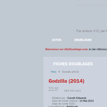
Rejoignez sans plus atte
ACTUS
DOUBLAGES
Bienvenue sur AlloDoublage.com
, le site référen
Films
>
Godzilla (2014)
Votre avis
sur la VF :
1.8
/5 (192 notes)
Réalisé par
: Gareth Edwards
Date de sortie cinéma
: 14 Mai 2014
Date de sortie DVD
:
NC
Long Métrage
: Américain