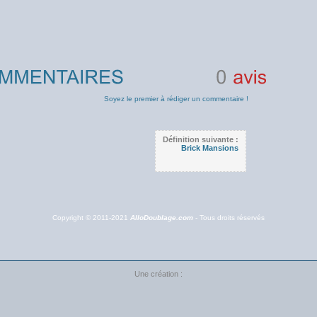
0
avis
Soyez le premier à rédiger un commentaire !
Définition suivante :
Brick Mansions
Copyright © 2011-2021
AlloDoublage.com
- Tous droits réservés
Une création :