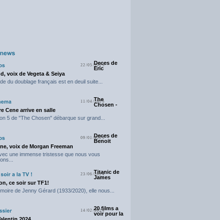
Deces de
22/05/2025
Eric
d, voix de Vegeta & Seiya
e du doublage français est en deuil suite...
The
11/04/2025
Chosen -
e Cene arrive en salle
on 5 de "The Chosen" débarque sur grand...
Deces de
09/01/2025
Benoit
ne, voix de Morgan Freeman
avec une immense tristesse que nous vous
ons...
Titanic de
23/06/2024
James
n, ce soir sur TF1!
moire de Jenny Gérard (1933/2020), elle nous...
20 films a
14/02/2024
voir pour la
Valentin 2024