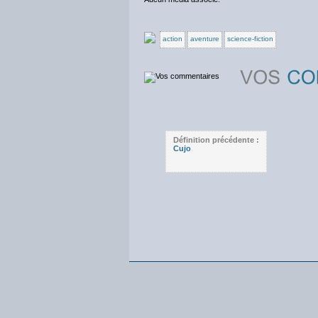
action
aventure
science-fiction
Définition précédente :
Cujo