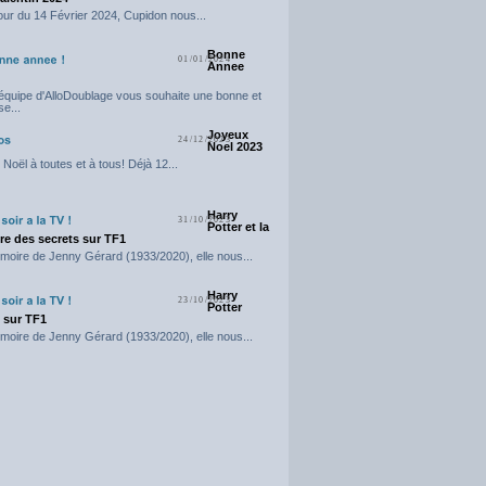
our du 14 Février 2024, Cupidon nous...
Bonne
01/01/2024
Annee
'équipe d'AlloDoublage vous souhaite une bonne et
e...
Joyeux
24/12/2023
Noel 2023
Noël à toutes et à tous! Déjà 12...
Harry
31/10/2023
Potter et la
e des secrets sur TF1
moire de Jenny Gérard (1933/2020), elle nous...
Harry
23/10/2023
Potter
t sur TF1
moire de Jenny Gérard (1933/2020), elle nous...