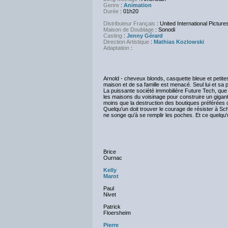
Genre
:
Animation
Durée
: 01h20
Distributeur Français
: United International Picture
Maison de Doublage
: Sonodi
Casting
:
Jenny Gérard
Direction Artistique
:
Mathias Kozlowski
Adaptation
:
NC
Arnold - cheveux blonds, casquette bleue et petites
maison et de sa famille est menacé. Seul lui et sa
La puissante société immobilière Future Tech, que d
les maisons du voisinage pour construire un gigant
moins que la destruction des boutiques préférées d
Quelqu'un doit trouver le courage de résister à S
ne songe qu'à se remplir les poches. Et ce quelqu'u
Brice
Ournac
Kelly
Marot
Paul
Nivet
Patrick
Floersheim
Pierre