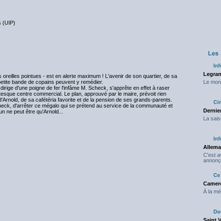
s (UIP)
Legran
 oreilles pointues - est en alerte maximum ! L'avenir de son quartier, de sa
 petite bande de copains peuvent y remédier.
Le mond
irige d'une poigne de fer l'infâme M. Scheck, s'apprête en effet à raser
esque centre commercial. Le plan, approuvé par le maire, prévoit rien
'Arnold, de sa cafétéria favorite et de la pension de ses grands-parents.
check, d'arrêter ce mégalo qui se prétend au service de la communauté et
Dernier
n ne peut être qu'Arnold...
La sais
Allema
C'est 
annonç
Camero
À la mé
Saint 