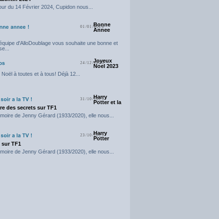
our du 14 Février 2024, Cupidon nous...
Bonne
01/01/2024
Annee
'équipe d'AlloDoublage vous souhaite une bonne et
e...
Joyeux
24/12/2023
Noel 2023
Noël à toutes et à tous! Déjà 12...
Harry
31/10/2023
Potter et la
e des secrets sur TF1
moire de Jenny Gérard (1933/2020), elle nous...
Harry
23/10/2023
Potter
t sur TF1
moire de Jenny Gérard (1933/2020), elle nous...