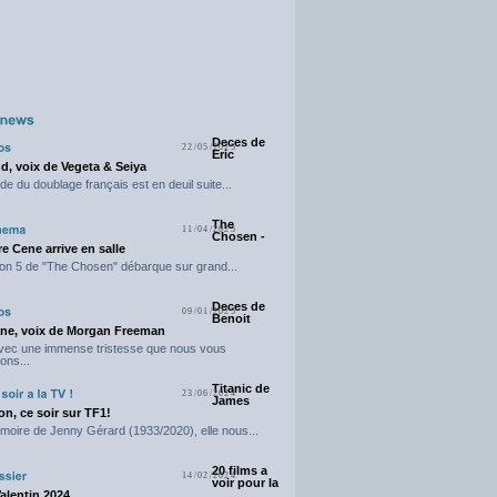
Deces de
22/05/2025
Eric
d, voix de Vegeta & Seiya
e du doublage français est en deuil suite...
The
11/04/2025
Chosen -
e Cene arrive en salle
on 5 de "The Chosen" débarque sur grand...
Deces de
09/01/2025
Benoit
ne, voix de Morgan Freeman
avec une immense tristesse que nous vous
ons...
Titanic de
23/06/2024
James
n, ce soir sur TF1!
moire de Jenny Gérard (1933/2020), elle nous...
20 films a
14/02/2024
voir pour la
Valentin 2024