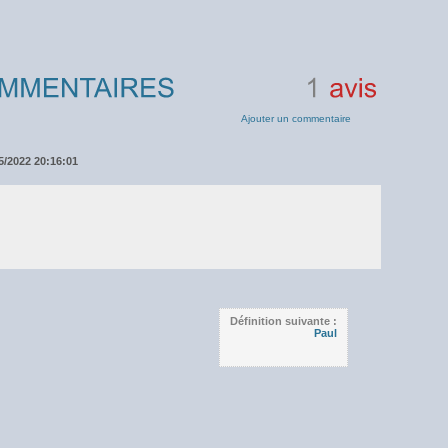
1
avis
Ajouter un commentaire
5/2022 20:16:01
Définition suivante :
Paul