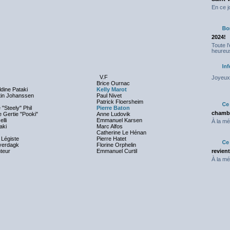
En ce j
2024!
Toute l
heureus
V.F
Joyeux 
Brice Ournac
dine Pataki
Kelly Marot
tin Johanssen
Paul Nivet
Patrick Floersheim
"Steely" Phil
Pierre Baton
chambr
 Gertie "Pooki"
Anne Ludovik
lli
Emmanuel Karsen
À la mé
aki
Marc Alfos
Catherine Le Hénan
 Légiste
Pierre Hatet
yerdagk
Florine Orphelin
nteur
Emmanuel Curtil
revien
À la mé