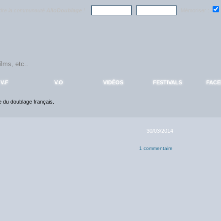
ndre la communauté
AlloDoublage
!
Mémoriser :
V.F
V.O
VIDÉOS
FESTIVALS
FAC
ce du doublage français.
30/03/2014
1 commentaire