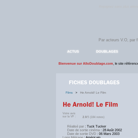
Rejoignez sans plus atte
ACTUS
DOUBLAGES
Bienvenue sur AlloDoublage.com
, le site référen
Films
>
He Arnold! Le Film
Votre avis
sur la VF :
2.0
/5 (184 notes)
Réalisé par
: Tuck Tucker
Date de sortie cinéma
: 28 Août 2002
Date de sortie DVD
: 06 Mars 2003
Long Métrage
: Américain