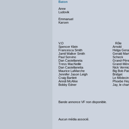
Baton
Anne
Ludovik
Emmanuel
Karsen
V.O
Rôle
Spencer Klein
Arnold
Francesca Smith
Helga Geral
Jamil Walker Smith
Gerald Mar
Paul Sorvino
Scheck
Dan Castellaneta
Grand-Père 
Tress MacNeille
Grand-Mère
Dan Castellanetta
Nick Vermice
Maurice LaMarche
Big Bob Pat
Jennifer Jason Leigh
Bridget
Craig Bartlett
Le Médecin
Anndi McAfee
Phoebe He
Bobby Edner
Jay, le cha
Bande annonce VF non disponible.
Aucun média associé.