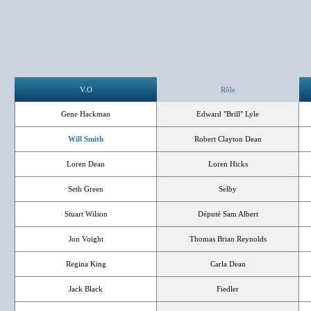
V.O
Rôle
Gene Hackman
Edward "Brill" Lyle
Will Smith
Robert Clayton Dean
Loren Dean
Loren Hicks
Seth Green
Selby
Stuart Wilson
Député Sam Albert
Jon Voight
Thomas Brian Reynolds
Regina King
Carla Dean
Jack Black
Fiedler