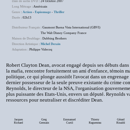
Date de sortie DVD
: 24 Octobre 2007
Long Métrage
: Américain
Genre
:
Action
-
Espionnage
-
Thriller
Durée
: 02h13
Distributeur Français
: Gaumont Buena Vista International (GBVI)
The Walt Disney Company France
Maison de Doublage
: Dubbing Brothers
Direction Artistique
:
Michel Derain
Adaptation
: Philippe Videcoq
Robert Clayton Dean, avocat engagé depuis ses débuts dans 
la mafia, rencontre fortuitement un ami d'enfance, témoin ma
politique, ce qui plonge aussitôt l'avocat dans un engrenage i
dernier possesseur de la seule preuve existante du crime c
Reynolds, le directeur de la NSA, l'organisation gouvernement
plus puissante des Etats-Unis, envers un député. Reynolds v
ressources pour neutraliser et discréditer Dean.
Jacques
Greg
Emmanuel
Thierry
Gérard
Richard
Germain
Curtil
Ragueneau
Rinaldi