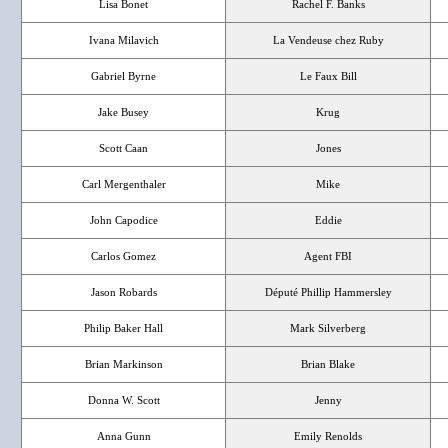
Lisa Bonet
Rachel F. Banks
Ivana Milavich
La Vendeuse chez Ruby
Gabriel Byrne
Le Faux Bill
Jake Busey
Krug
Scott Caan
Jones
Carl Mergenthaler
Mike
John Capodice
Eddie
Carlos Gomez
Agent FBI
Jason Robards
Député Phillip Hammersley
Philip Baker Hall
Mark Silverberg
Brian Markinson
Brian Blake
Donna W. Scott
Jenny
Anna Gunn
Emily Renolds