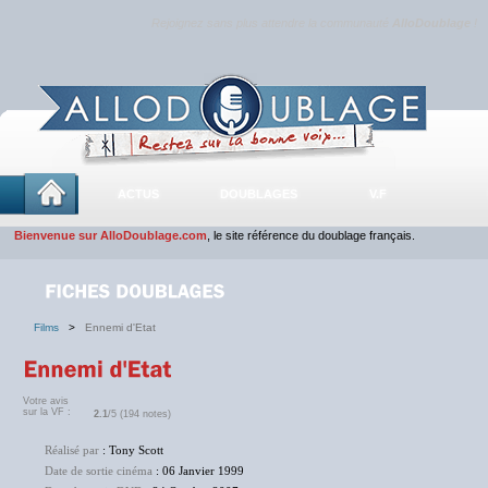
Rejoignez sans plus attendre la communauté
AlloDoublage
!
ACTUS
DOUBLAGES
V.F
Bienvenue sur AlloDoublage.com
, le site référence du doublage français.
Films
>
Ennemi d'Etat
Votre avis
sur la VF :
2.1
/5 (194 notes)
Réalisé par
: Tony Scott
Date de sortie cinéma
: 06 Janvier 1999