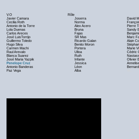
V.O
Rôle
Javier Camara
Joserra
David M
Cecilia Roth
Norma
Françoi
Antonio de la Torre
Alex Acero
Pierre T
Lola Duenas
Bruna
Sandy B
Carlos Areces
Fajas
Benjami
José LuisTorrijo
SR Mas
Marc F
Guillermo Toledo
Ricardo Galan
Alain C
Hugo Silva
Benito Moron
Stéphan
Carmen Machi
Portera
Marie V
Raul Arevalo
Ulloa
Cédric
Blanca Suarez
Ruth
Nastass
José Maria Yazpik
Infante
Olivier
Penelope Cruz
Jessica
Annelis
Antonio Banderas
Léon
Bernar
Paz Vega
Alba
NC