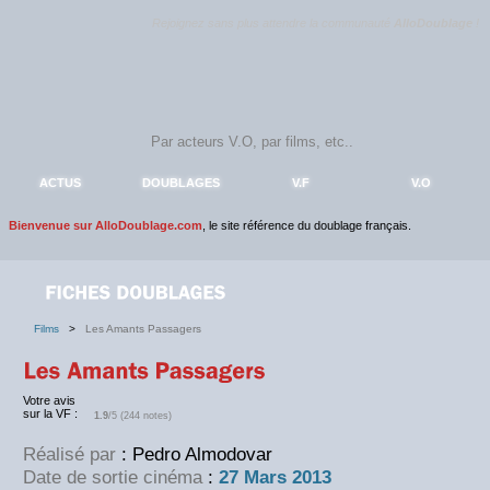
Rejoignez sans plus attendre la communauté
AlloDoublage
!
ACTUS
DOUBLAGES
V.F
V.O
Bienvenue sur AlloDoublage.com
, le site référence du doublage français.
Films
>
Les Amants Passagers
Votre avis
sur la VF :
1.9
/5 (244 notes)
Réalisé par
: Pedro Almodovar
Date de sortie cinéma
:
27 Mars 2013