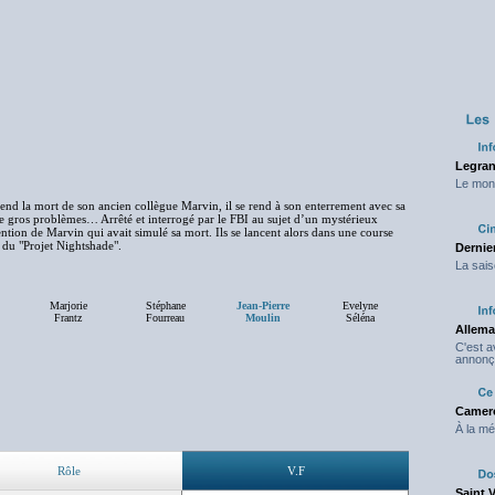
Legran
Le mond
end la mort de son ancien collègue Marvin, il se rend à son enterrement avec sa
e gros problèmes… Arrêté et interrogé par le FBI au sujet d’un mystérieux
vention de Marvin qui avait simulé sa mort. Ils se lancent alors dans une course
 du "Projet Nightshade".
Dernier
La sais
Marjorie
Stéphane
Jean-Pierre
Evelyne
Frantz
Fourreau
Moulin
Séléna
Allema
C'est 
annonç
Camero
À la mé
Rôle
V.F
Saint 