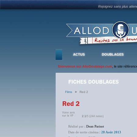
Rejoignez sans plus atte
ACTUS
DOUBLAGES
Bienvenue sur AlloDoublage.com
, le site référen
Films
>
Red 2
Votre avis
sur la VF :
2.1
/5 (244 notes)
Réalisé par
: Dean Parisot
Date de sortie cinéma
:
28 Août 2013