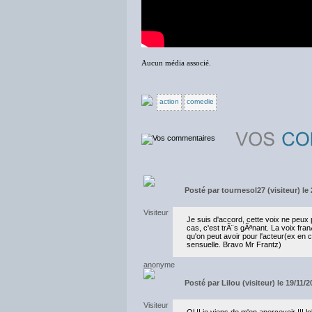
Aucun média associé.
action
comedie
Posté par
tournesol27 (visiteur) le
Je suis d'accord, cette voix ne peux 
cas, c'est trÃ¨s gÃªnant. La voix fran
qu'on peut avoir pour l'acteur(ex en
sensuelle. Bravo Mr Frantz)
Posté par
Lilou (visiteur) le 19/11/
OUI je viens de m'en apercevoir !!! lo