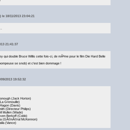
 le 18/11/2013 23:04:21
..
2013 21:41:37
 qui double Bruce Willis cette fois-ci, de mÃªme pour le film Die Hard Belle
(pompeuse se snob) et c'est bien dommage !
/09/2013 19:52:32
Donough (Jack Horton)
La Grenouille)
 Hagon (Davis)
th (Directeur Philips)
ll Mullen (Wade)
ven Berkoff (Cobb)
rana (GÃ©nÃ©ral McKennon)
alla (Vance)