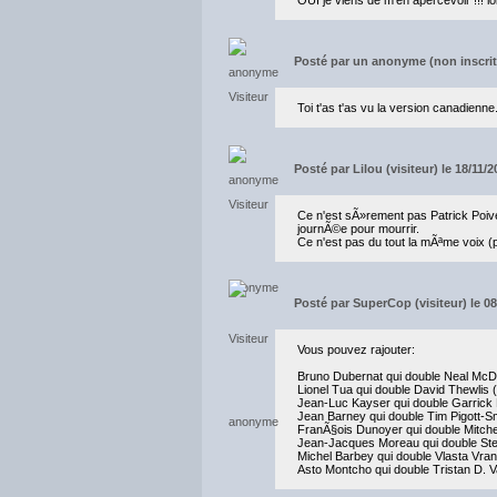
Posté par
un anonyme (non inscrit)
Toi t'as t'as vu la version canadienne.
Posté par
Lilou (visiteur) le 18/11/
Ce n'est sÃ»rement pas Patrick Poivey
journÃ©e pour mourrir.
Ce n'est pas du tout la mÃªme voix 
Posté par
SuperCop (visiteur) le 08
Vous pouvez rajouter:
Bruno Dubernat qui double Neal Mc
Lionel Tua qui double David Thewlis (
Jean-Luc Kayser qui double Garrick
Jean Barney qui double Tim Pigott-Smi
FranÃ§ois Dunoyer qui double Mitche
Jean-Jacques Moreau qui double Ste
Michel Barbey qui double Vlasta V
Asto Montcho qui double Tristan D. V