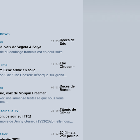
Deces de
22/05/2025
Eric
d, voix de Vegeta & Seiya
e du doublage français est en deuil suite...
The
11/04/2025
Chosen -
e Cene arrive en salle
on 5 de "The Chosen" débarque sur grand...
Deces de
09/01/2025
Benoit
ne, voix de Morgan Freeman
avec une immense tristesse que nous vous
ons...
Titanic de
23/06/2024
James
n, ce soir sur TF1!
moire de Jenny Gérard (1933/2020), elle nous...
20 films a
14/02/2024
voir pour la
Valentin 2024