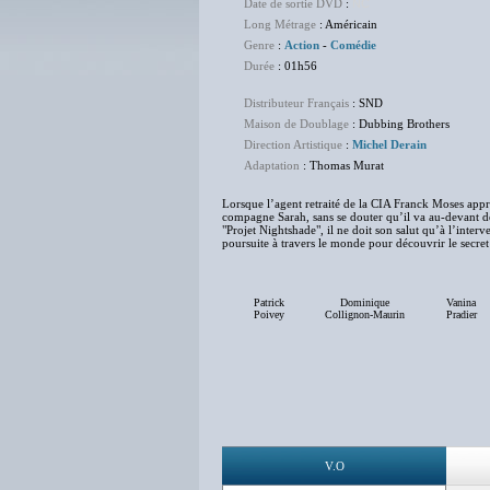
Date de sortie DVD
:
NC
Long Métrage
: Américain
Genre
:
Action
-
Comédie
Durée
: 01h56
Distributeur Français
: SND
Maison de Doublage
: Dubbing Brothers
Direction Artistique
:
Michel Derain
Adaptation
: Thomas Murat
Lorsque l’agent retraité de la CIA Franck Moses appr
compagne Sarah, sans se douter qu’il va au-devant d
"Projet Nightshade", il ne doit son salut qu’à l’inter
poursuite à travers le monde pour découvrir le secret
Patrick
Dominique
Vanina
Poivey
Collignon-Maurin
Pradier
V.O