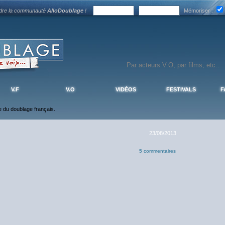
ndre la communauté
AlloDoublage
!
Mémoriser :
V.F
V.O
VIDÉOS
FESTIVALS
F
ce du doublage français.
23/08/2013
5 commentaires