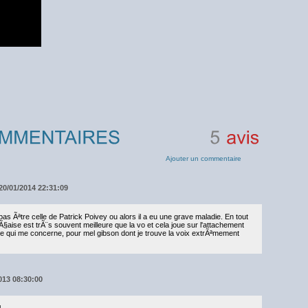
5
avis
Ajouter un commentaire
 20/01/2014 22:31:09
pas Ãªtre celle de Patrick Poivey ou alors il a eu une grave maladie. En tout
Ã§aise est trÃ¨s souvent meilleure que la vo et cela joue sur l'attachement
 ce qui me concerne, pour mel gibson dont je trouve la voix extrÃªmement
2013 08:30:00
l