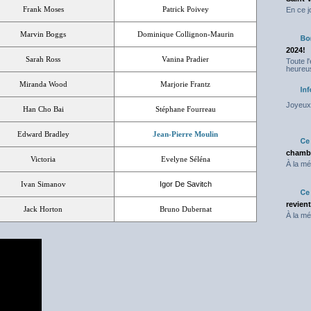
Frank Moses
Patrick Poivey
En ce j
Marvin Boggs
Dominique Collignon-Maurin
2024!
Sarah Ross
Vanina Pradier
Toute l
heureus
Miranda Wood
Marjorie Frantz
Joyeux 
Han Cho Bai
Stéphane Fourreau
Edward Bradley
Jean-Pierre Moulin
chambr
Victoria
Evelyne Séléna
À la mé
Ivan Simanov
Igor De Savitch
revien
Jack Horton
Bruno Dubernat
À la mé