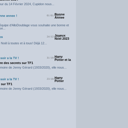
our du 14 Février 2024, Cupidon nous...
Bonne
01/01/2024
Annee
'équipe d'AlloDoublage vous souhaite une bonne et
e...
Joyeux
24/12/2023
Noel 2023
Noël à toutes et à tous! Déjà 12...
Harry
31/10/2023
Potter et la
e des secrets sur TF1
moire de Jenny Gérard (1933/2020), elle nous...
Harry
23/10/2023
Potter
t sur TF1
moire de Jenny Gérard (1933/2020), elle nous...