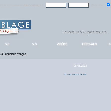
ndre la communauté
AlloDoublage
!
Mémoriser :
V.F
V.O
VIDÉOS
FESTIVALS
F
ce du doublage français.
08/06/2013
Aucun commentaire