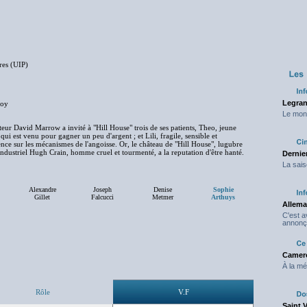
res (UIP)
Legran
voy
Le mond
cteur David Marrow a invité à "Hill House" trois de ses patients, Theo, jeune
i est venu pour gagner un peu d'argent ; et Lili, fragile, sensible et
ence sur les mécanismes de l'angoisse. Or, le château de "Hill House", lugubre
 industriel Hugh Crain, homme cruel et tourmenté, a la reputation d'être hanté.
Dernier
La sais
Alexandre
Joseph
Denise
Sophie
Gillet
Falcucci
Metmer
Arthuys
Allema
C'est 
annonç
Camero
À la mé
Rôle
V.F
Saint 