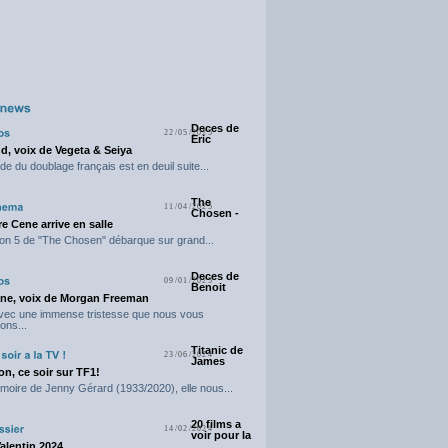
Deces de
22/05/2025
Eric
d, voix de Vegeta & Seiya
e du doublage français est en deuil suite...
The
11/04/2025
Chosen -
e Cene arrive en salle
on 5 de "The Chosen" débarque sur grand...
Deces de
09/01/2025
Benoit
ne, voix de Morgan Freeman
avec une immense tristesse que nous vous
ons...
Titanic de
23/06/2024
James
n, ce soir sur TF1!
moire de Jenny Gérard (1933/2020), elle nous...
20 films a
14/02/2024
voir pour la
Valentin 2024