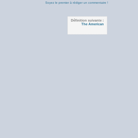
Soyez le premier à rédiger un commentaire !
Définition suivante :
The American