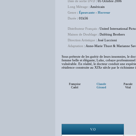
Date de sortie DVD
: 05 Octobre 2006
Long Métrage
: Américain
Genre
:
Épouvante
-
Horreur
Durée
: 01h56
Distributeur Français
: United International Pictu
Maison de Doublage
: Dubbing Brothers
Direction Artistique
: José Luccioni
Adaptation
: Anne-Marie Thuot & Marianne Sa
Sous prétexte de les guérir de leurs insomnies, le do
femme belle et élégante; Luke, cobaye professionnel qu
vulnérable. En réalité, le docteur conduit une expéri
résidence construite au XIXe siècle par le richissime
Françoise
Claude
Pascale
Cadol
Giraud
Vital
V.O