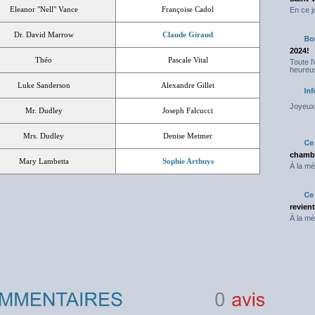
Eleanor "Nell" Vance
Françoise Cadol
En ce j
Dr. David Marrow
Claude Giraud
2024!
Théo
Pascale Vital
Toute l
heureus
Luke Sanderson
Alexandre Gillet
Joyeux 
Mr. Dudley
Joseph Falcucci
Mrs. Dudley
Denise Metmer
chambr
Mary Lambetta
Sophie Arthuys
À la mé
revien
À la mé
0
avis