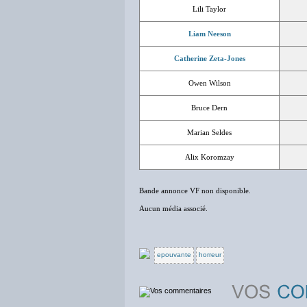
Lili Taylor
Liam Neeson
Catherine Zeta-Jones
Owen Wilson
Bruce Dern
Marian Seldes
Alix Koromzay
Bande annonce VF non disponible.
Aucun média associé.
epouvante
horreur