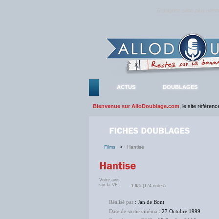
Rejoignez sans plus atte
ACTUS
DOUBLAGES
Bienvenue sur AlloDoublage.com
, le site référen
Films
>
Hantise
Votre avis
sur la VF :
1.9
/5 (174 notes)
Réalisé par
: Jan de Bont
Date de sortie cinéma
: 27 Octobre 1999