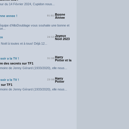
our du 14 Février 2024, Cupidon nous...
Bonne
01/01/2024
Annee
'équipe d'AlloDoublage vous souhaite une bonne et
e...
Joyeux
24/12/2023
Noel 2023
Noël à toutes et à tous! Déjà 12...
Harry
31/10/2023
Potter et la
e des secrets sur TF1
moire de Jenny Gérard (1933/2020), elle nous...
Harry
23/10/2023
Potter
t sur TF1
moire de Jenny Gérard (1933/2020), elle nous...