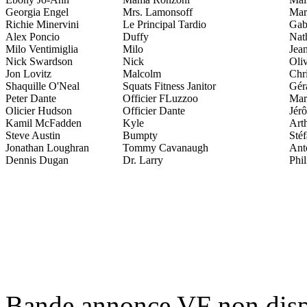
Georgia Engel
Mrs. Lamonsoff
Mar
Richie Minervini
Le Principal Tardio
Gab
Alex Poncio
Duffy
Nat
Milo Ventimiglia
Milo
Jean
Nick Swardson
Nick
Oliv
Jon Lovitz
Malcolm
Chr
Shaquille O'Neal
Squats Fitness Janitor
Gér
Peter Dante
Officier FLuzzoo
Mar
Olicier Hudson
Officier Dante
Jér
Kamil McFadden
Kyle
Arth
Steve Austin
Bumpty
Sté
Jonathan Loughran
Tommy Cavanaugh
Ant
Dennis Dugan
Dr. Larry
Phil
Bande annonce VF non disp