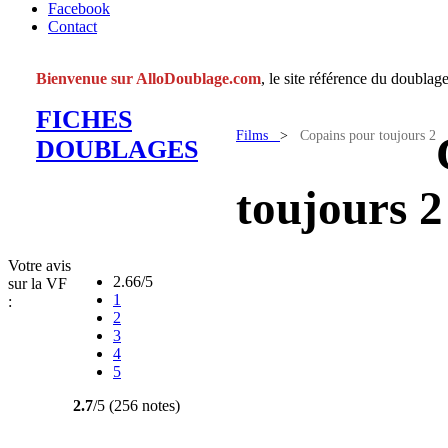
Facebook
Contact
Bienvenue sur AlloDoublage.com
, le site référence du doublage
FICHES
Films
>
Copains pour toujours 2
DOUBLAGES
toujours 2
Votre avis
2.66/5
sur la VF
1
:
2
3
4
5
2.7
/5 (256 notes)