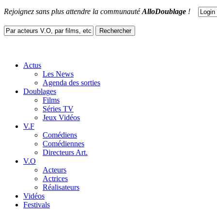
Rejoignez sans plus attendre la communauté
AlloDoublage
!
Actus
Les News
Agenda des sorties
Doublages
Films
Séries TV
Jeux Vidéos
V.F
Comédiens
Comédiennes
Directeurs Art.
V.O
Acteurs
Actrices
Réalisateurs
Vidéos
Festivals