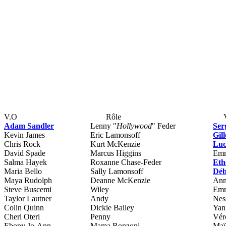
V.O
Rôle
Adam Sandler
Lenny "
Hollywood
" Feder
Ser
Kevin James
Eric Lamonsoff
Gil
Chris Rock
Kurt McKenzie
Luc
David Spade
Marcus Higgins
Emm
Salma Hayek
Roxanne Chase-Feder
Eth
Maria Bello
Sally Lamonsoff
Déb
Maya Rudolph
Deanne McKenzie
Ann
Steve Buscemi
Wiley
Emm
Taylor Lautner
Andy
Nes
Colin Quinn
Dickie Bailey
Yan
Cheri Oteri
Penny
Vér
Ebony Jo-Ann
Mama Ronzoni
Maï