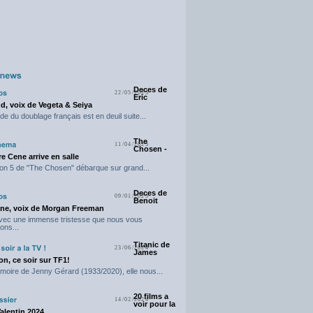
Deces de
22/05/2025
Eric
d, voix de Vegeta & Seiya
e du doublage français est en deuil suite...
The
11/04/2025
Chosen -
e Cene arrive en salle
on 5 de "The Chosen" débarque sur grand...
Deces de
09/01/2025
Benoit
ne, voix de Morgan Freeman
avec une immense tristesse que nous vous
ons...
Titanic de
23/06/2024
James
n, ce soir sur TF1!
moire de Jenny Gérard (1933/2020), elle nous...
20 films a
14/02/2024
voir pour la
Valentin 2024