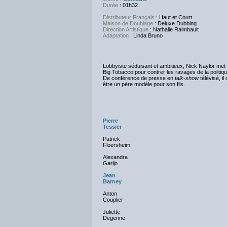
Durée
: 01h32
Distributeur Français
: Haut et Court
Maison de Doublage
: Deluxe Dubbing
Direction Artistique
: Nathalie Raimbault
Adaptation
: Linda Bruno
Lobbyiste séduisant et ambitieux, Nick Naylor met 
Big Tobacco pour contrer les ravages de la politiq
De conférence de presse en
talk-show
télévisé, i
être un père modèle pour son fils.
Pierre
Tessier
Patrick
Floersheim
Alexandra
Garijo
Jean
Barney
Anton
Couplier
Juliette
Degenne