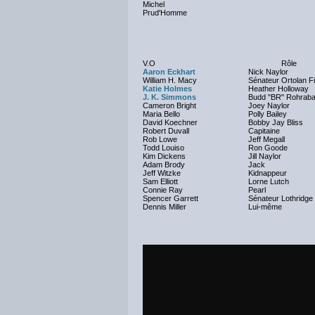
Michel
Prud'Homme
V.O
Rôle
Aaron Eckhart
Nick Naylor
William H. Macy
Sénateur Ortolan Fin
Katie Holmes
Heather Holloway
J. K. Simmons
Budd "BR" Rohrab
Cameron Bright
Joey Naylor
Maria Bello
Polly Bailey
David Koechner
Bobby Jay Bliss
Robert Duvall
Capitaine
Rob Lowe
Jeff Megall
Todd Louiso
Ron Goode
Kim Dickens
Jill Naylor
Adam Brody
Jack
Jeff Witzke
Kidnappeur
Sam Elliott
Lorne Lutch
Connie Ray
Pearl
Spencer Garrett
Sénateur Lothridge
Dennis Miller
Lui-même