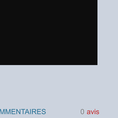
0
avis