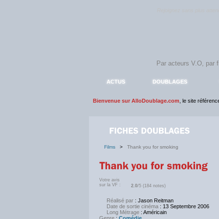
Rejoignez sans plus atte
ACTUS
DOUBLAGES
Bienvenue sur AlloDoublage.com
, le site référen
Films
>
Thank you for smoking
Votre avis
sur la VF :
2.0
/5 (184 notes)
Réalisé par
: Jason Reitman
Date de sortie cinéma
: 13 Septembre 2006
Long Métrage
: Américain
Genre
:
Comédie