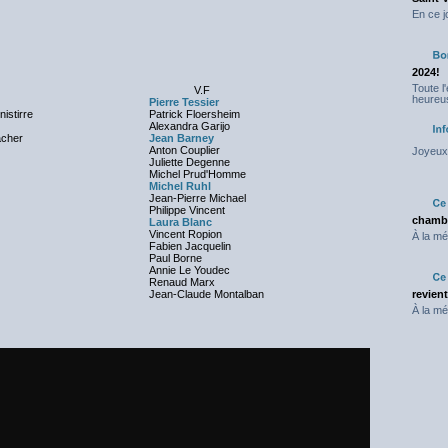
En ce j
2024!
Toute l
V.F
heureus
Pierre Tessier
istirre
Patrick Floersheim
Alexandra Garijo
acher
Jean Barney
Anton Couplier
Joyeux 
Juliette Degenne
Michel Prud'Homme
Michel Ruhl
Jean-Pierre Michael
Philippe Vincent
chambr
Laura Blanc
Vincent Ropion
À la mé
Fabien Jacquelin
Paul Borne
Annie Le Youdec
Renaud Marx
Jean-Claude Montalban
revien
À la mé