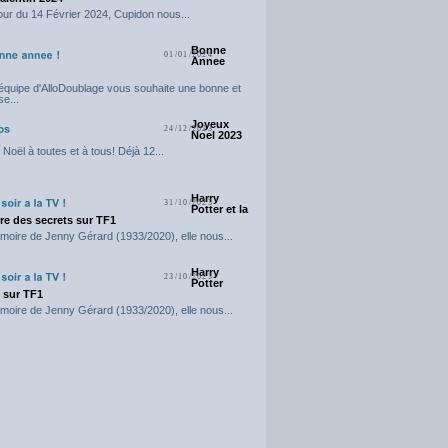
our du 14 Février 2024, Cupidon nous...
Bonne
01/01/2024
Annee
'équipe d'AlloDoublage vous souhaite une bonne et
e...
Joyeux
24/12/2023
Noel 2023
Noël à toutes et à tous! Déjà 12...
Harry
31/10/2023
Potter et la
e des secrets sur TF1
moire de Jenny Gérard (1933/2020), elle nous...
Harry
23/10/2023
Potter
t sur TF1
moire de Jenny Gérard (1933/2020), elle nous...