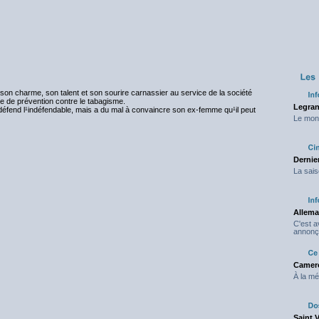
son charme, son talent et son sourire carnassier au service de la société
ue de prévention contre le tabagisme.
Legran
l défend l¹indéfendable, mais a du mal à convaincre son ex-femme qu¹il peut
Le mond
Dernier
La sais
Allema
C'est 
annonç
Camero
À la mé
Saint 