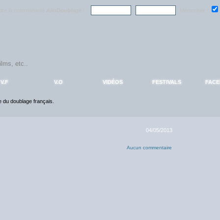
ndre la communauté
AlloDoublage
!
Mémoriser :
V.F
V.O
VIDÉOS
FESTIVALS
FAC
ce du doublage français.
04/05/2013
Aucun commentaire