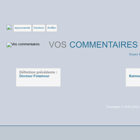
epouvante
horreur
thriller
Soyez l
Définition précédente :
Docteur Folamour
Batma
Copyright © 2011-202