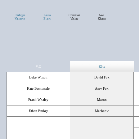
Philippe
Laura
Christian
Axel
Valmont
Blanc
Visine
Kiener
V.O
Rôle
Luke Wilson
David Fox
Kate Beckinsale
Amy Fox
Frank Whaley
Mason
Ethan Embry
Mechanic