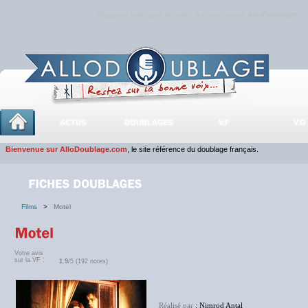
Rejoignez sans plus attendre la communauté
AlloDoublage
!
ACTUS
DOUBLAGES
V.F
V.O
Bienvenue sur AlloDoublage.com
, le site référence du doublage français.
Films
>
Motel
Votre avis
sur la VF :
1.9
/5 (192 notes)
Réalisé par
: Nimrod Antal