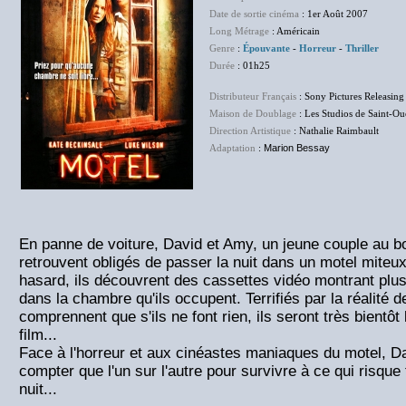
Date de sortie cinéma
: 1er Août 2007
Long Métrage
: Américain
Genre
:
Épouvante
-
Horreur
-
Thriller
Durée
: 01h25
Distributeur Français
: Sony Pictures Releasing
Maison de Doublage
: Les Studios de Saint-O
Direction Artistique
: Nathalie Raimbault
Adaptation
:
Marion Bessay
En panne de voiture, David et Amy, un jeune couple au b
retrouvent obligés de passer la nuit dans un motel miteux
hasard, ils découvrent des cassettes vidéo montrant pl
dans la chambre qu'ils occupent. Terrifiés par la réalité
comprennent que s'ils ne font rien, ils seront très bientôt
film...
Face à l'horreur et aux cinéastes maniaques du motel, D
compter que l'un sur l'autre pour survivre à ce qui risque f
nuit...