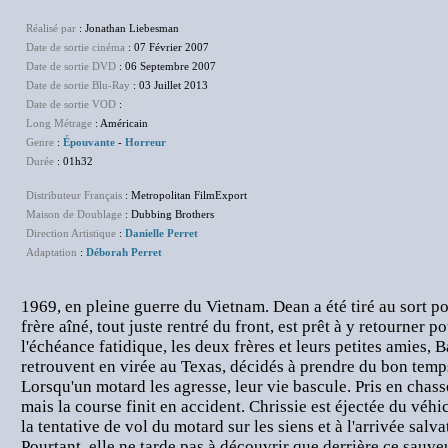
Réalisé par
: Jonathan Liebesman
Date de sortie cinéma
: 07 Février 2007
Date de sortie DVD
: 06 Septembre 2007
Date de sortie Blu-Ray
: 03 Juillet 2013
Date de sortie VOD
:
NC
Long Métrage
: Américain
Genre
:
Épouvante
-
Horreur
Durée
: 01h32
Distributeur Français
: Metropolitan FilmExport
Maison de Doublage
: Dubbing Brothers
Direction Artistique
:
Danielle Perret
Adaptation
:
Déborah Perret
1969, en pleine guerre du Vietnam. Dean a été tiré au sort pou
frère aîné, tout juste rentré du front, est prêt à y retourner p
l'échéance fatidique, les deux frères et leurs petites amies, B
retrouvent en virée au Texas, décidés à prendre du bon temp
Lorsqu'un motard les agresse, leur vie bascule. Pris en chasse,
mais la course finit en accident. Chrissie est éjectée du véhic
la tentative de vol du motard sur les siens et à l'arrivée salva
Pourtant, elle ne tarde pas à découvrir que derrière ce sauv