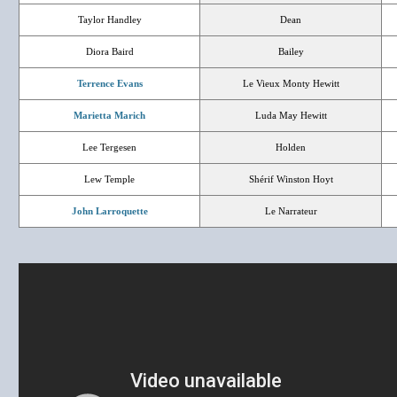
Taylor Handley
Dean
Diora Baird
Bailey
Terrence Evans
Le Vieux Monty Hewitt
Marietta Marich
Luda May Hewitt
Lee Tergesen
Holden
Lew Temple
Shérif Winston Hoyt
John Larroquette
Le Narrateur