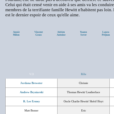
Celui qui était censé venir en aide à ses amis va les conduire
membres de la terrifiante famille Hewitt n'habitent pas loin. 
est le dernier espoir de ceux qu'elle aime.
Annie
Vincent
Adrien
Yoann
Laura
Milon
Grass
Antoine
Sover
Préjean
V.O
Rôle
Jordana Brewster
Chrissie
Andrew Bryniarski
Thomas Hewitt/ Leatherface
R. Lee Ermey
Oncle Charlie Hewitt/ Shérif Hoyt
Matt Bomer
Eric