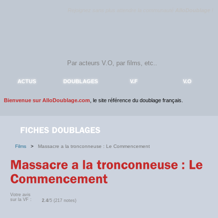
Rejoignez sans plus attendre la communauté
AlloDoublage
!
ACTUS
DOUBLAGES
V.F
V.O
Bienvenue sur AlloDoublage.com
, le site référence du doublage français.
Films
>
Massacre a la tronconneuse : Le Commencement
Votre avis
sur la VF :
2.4
/5 (217 notes)