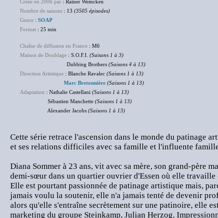
Créée en 2006 par
: Rainer Wemcken
Nombre de saisons
: 13
(3505 épisodes)
Genre
:
SOAP
Format
: 25 min
Chaîne de diffusion en France
: M6
Maison de Doublage
: S.O.F.I.
(Saisons 1 à 3)
Dubbing Brothers
(Saisons 4 à 13)
Direction Artistique
: Blanche Ravalec
(Saisons 1 à 13)
Marc Bretonnière
(Saisons 1 à 13)
Adaptation
: Nathalie Castellani
(Saisons 1 à 13)
Sébastien Manchette
(Saisons 1 à 13)
Alexander Jacobs
(Saisons 1 à 13)
Cette série retrace l'ascension dans le monde du patinage a
et ses relations difficiles avec sa famille et l'influente famil
Diana Sommer à 23 ans, vit avec sa mère, son grand-père mat
demi-sœur dans un quartier ouvrier d'Essen où elle travaille
Elle est pourtant passionnée de patinage artistique mais, pa
jamais voulu la soutenir, elle n'a jamais tenté de devenir pro
alors qu'elle s'entraîne secrètement sur une patinoire, elle es
marketing du groupe Steinkamp, Julian Herzog. Impressionné,