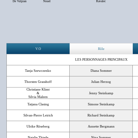
De Vulpian
Nouel
Ravalec
V.O
Rôle
LES PERSONNAGES PRINCIPAUX
Tanja Szewczenko
Diana Sommer
Thorsten Grasshoff
Julian Herzog
Christiane Klimt
&
Jenny Steinkamp
Silvia Maleen
Tatjana Clasing
Simone Steinkamp
Silvan-Pierre Leirich
Richard Steinkamp
Ulrike Röseberg
Annette Bergmann
Natalie Thiede
Nina Sommer