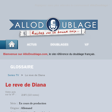
Rejoignez sans plus attendre la communauté
AlloDoublage
!
ACTUS
DOUBLAGES
V.F
Bienvenue sur AlloDoublage.com
, le site référence du doublage français.
Series TV
>
Le reve de Diana
Votre avis
sur la VF :
2.0
/5 (110 notes)
Série
: En cours de production
Origine
: Allemand