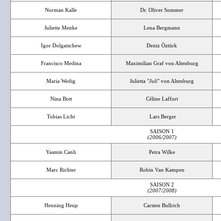
Norman Kalle
Dr. Oliver Sommer
Juliette Menke
Lena Bergmann
Igor Dolgatschew
Deniz Öztürk
Francisco Medina
Maximilian Graf von Altenburg
Maria Wedig
Julietta "
Juli
" von Altenburg
Nina Bott
Céline Laffort
Tobias Licht
Lars Berger
SAISON 1
(2006/2007)
Yasmin Canli
Petra Wilke
Marc Richter
Robin Van Kampen
SAISON 2
(2007/2008)
Henning Heup
Carsten Bullrich