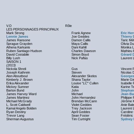
V.O
Rôle
LES PERSONNAGES PRINCIPAUX
Mark Strong
Frank Agnew
Eric He
Lennie James
Joe Geddes
Thierry
James Ransone
Damon Callis
Taric Mé
Sprague Grayden
Maya Callis
Olivia Du
Athena Karkanis
Dani Kahlil
Monika 
Ruben Santiago-Hudson
Charles Dawson
Mathieu 
David Costabile
Simon Boyd
Gérard D
Billy Lush
Nick Paflas
Laurent 
SAISON 1
(2013)
Nickola Shreli
Gus
Vincent R
Joseph Kathrein
Steven
Nicolas 
Alon Aboutboul
Alexander Skelos
Georges
Kimberly J. Brown
Shana Taylor
Marie Gi
Erika Alexander
Louise "
LC
" Cullen
Isabelle 
Mickey Sumner
Katia
Karine T
Barton Bund
John
Stephan
James Harvey Ward
Michael
Jean-Ba
James Martinez
John Hernandez
Philippe 
Michael McGrady
Brendan McCann
Jérôme 
L. Scott Caldwell
Violet Geddes
Anie Bal
Kamal Angelo Bolden
Trey Jackson
Laurent 
Ryan Destiny
April Geddes
Carolin
Trevor Lang
Sean Foster
Frédéric
Sherman Augustus
Tim Curtright
Sydney 