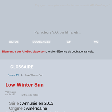
Rejoignez sans plus attendre la communauté
AlloDoublage
!
ACTUS
DOUBLAGES
V.F
V.O
Bienvenue sur AlloDoublage.com
, le site référence du doublage français.
Series TV
>
Low Winter Sun
Votre avis
sur la VF :
1.9
/5 (138 notes)
Série
: Annulée en 2013
Origine
: Américaine