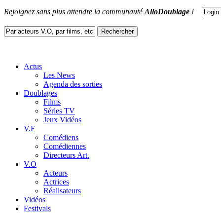
Rejoignez sans plus attendre la communauté
AlloDoublage
!
Actus
Les News
Agenda des sorties
Doublages
Films
Séries TV
Jeux Vidéos
V.F
Comédiens
Comédiennes
Directeurs Art.
V.O
Acteurs
Actrices
Réalisateurs
Vidéos
Festivals