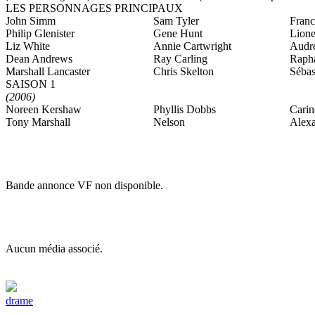
LES PERSONNAGES PRINCIPAUX
John Simm
Sam Tyler
Fran
Philip Glenister
Gene Hunt
Lione
Liz White
Annie Cartwright
Audre
Dean Andrews
Ray Carling
Raph
Marshall Lancaster
Chris Skelton
Sébas
SAISON 1
(2006)
Noreen Kershaw
Phyllis Dobbs
Carin
Tony Marshall
Nelson
Alexa
Bande annonce VF non disponible.
Aucun média associé.
drame