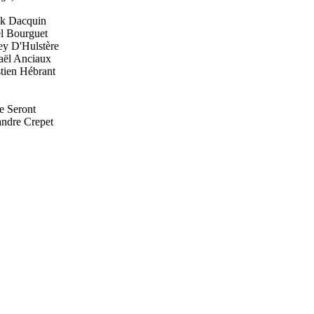
ck Dacquin
l Bourguet
y D'Hulstère
aël Anciaux
tien Hébrant
e Seront
ndre Crepet