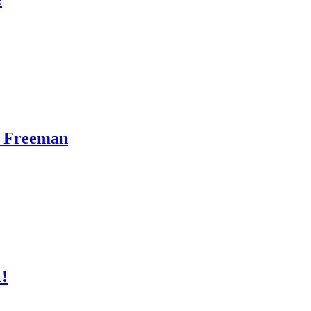
n Freeman
1!