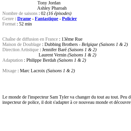
Tony Jordan
Ashley Pharoah
Nombre de saisons
: 02
(16 épisodes)
Genre
:
Drame
-
Fantastique
-
Policier
Format
: 52 min
Chaîne de diffusion en France
: 13ème Rue
Maison de Doublage
: Dubbing Brothers -
Belgique (Saisons 1 & 2)
Direction Artistique
: Jennifer Baré
(Saisons 1 & 2)
Laurent Vernin
(Saisons 1 & 2)
Adaptation
: Philippe Berdah
(Saisons 1 & 2)
Mixage
: Marc Lacroix
(Saisons 1 & 2)
Le monde de l'inspecteur Sam Tyler va changer du tout au tout. Peu de t
inspecteur de police, il doit s'adapter à ce nouveau monde et découvre