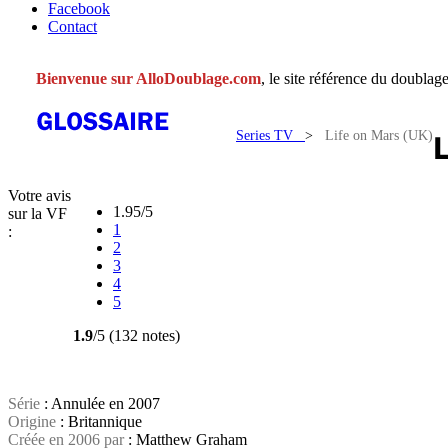
Facebook
Contact
Bienvenue sur AlloDoublage.com
, le site référence du doublage
Series TV
>
Life on Mars (UK)
Votre avis
1.95/5
sur la VF
1
:
2
3
4
5
1.9
/5 (132 notes)
Série
: Annulée en 2007
Origine
: Britannique
Créée en 2006 par
: Matthew Graham