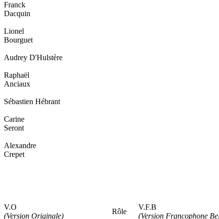
Franck
Dacquin
Lionel
Bourguet
Audrey D'Hulstère
Raphaël
Anciaux
Sébastien Hébrant
Carine
Seront
Alexandre
Crepet
V.O
V.F.B
Rôle
(Version Originale)
(Version Francophone Be