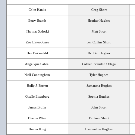
Colin Hanks
Greg Short
Betsy Brandt
Heather Hughes
Thomas Sadoski
Matt Short
Zoe Lister-Jones
Jen Collins Short
Dan Bakkedahl
Dr. Tim Hughes
Angelique Cabral
Colleen Brandon Ortega
Niall Cunningham
Tyler Hughes
Holly J. Barrett
Samantha Hughes
Giselle Eisenberg
Sophia Hughes
James Brolin
John Short
Dianne Wiest
Dr. Joan Short
Hunter King
Clementine Hughes