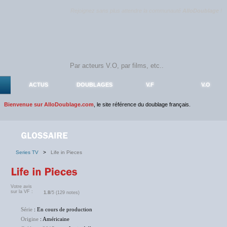
Rejoignez sans plus attendre la communauté
AlloDoublage
!
ACTUS
DOUBLAGES
V.F
V.O
Bienvenue sur AlloDoublage.com
, le site référence du doublage français.
Series TV
>
Life in Pieces
Votre avis
sur la VF :
1.8
/5 (129 notes)
Série
: En cours de production
Origine
: Américaine