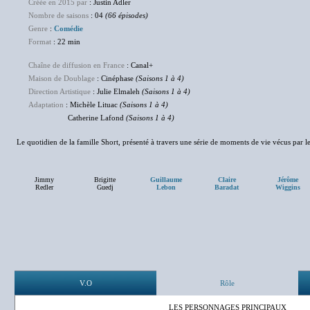
Créée en 2015 par
: Justin Adler
Nombre de saisons
: 04
(66 épisodes)
Genre
:
Comédie
Format
: 22 min
Chaîne de diffusion en France
: Canal+
Maison de Doublage
: Cinéphase
(Saisons 1 à 4)
Direction Artistique
: Julie Elmaleh
(Saisons 1 à 4)
Adaptation
: Michèle Lituac
(Saisons 1 à 4)
Catherine Lafond
(Saisons 1 à 4)
Le quotidien de la famille Short, présenté à travers une série de moments de vie vécus par le
Jimmy
Brigitte
Guillaume
Claire
Jérôme
Redler
Guedj
Lebon
Baradat
Wiggins
V.O
Rôle
LES PERSONNAGES PRINCIPAUX