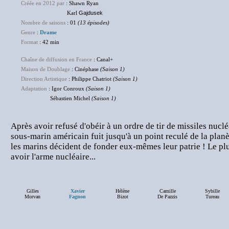
Créée en 2012 par
: Shawn Ryan
Karl
Gajdusek
Nombre de saisons
: 01
(13 épisodes)
Genre
:
Drame
Format
: 42 min
Chaîne de diffusion en France
: Canal+
Maison de Doublage
: Cinéphase
(Saison 1)
Direction Artistique
: Philippe Chatriot
(Saison 1)
Adaptation
: Igor Conroux
(Saison 1)
Sébastien Michel
(Saison 1)
Après avoir refusé d'obéir à un ordre de tir de missiles nuclé
sous-marin américain fuit jusqu'à un point reculé de la planè
les marins décident de fonder eux-mêmes leur patrie ! Le pl
avoir l'arme nucléaire...
Gilles
Xavier
Hélène
Camille
Sybille
Morvan
Fagnon
Bizot
De Pazzis
Tureau