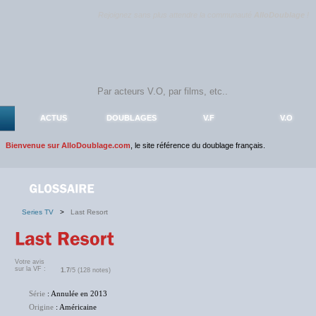
Rejoignez sans plus attendre la communauté
AlloDoublage
!
ACTUS
DOUBLAGES
V.F
V.O
Bienvenue sur AlloDoublage.com
, le site référence du doublage français.
Series TV
>
Last Resort
Votre avis
sur la VF :
1.7
/5 (128 notes)
Série
: Annulée en 2013
Origine
: Américaine