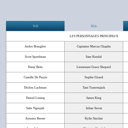
V.O
Rôle
LES PERSONNAGES PRINCIPAUX
Andre Braugher
Capitaine Marcus Chaplin
Scott Speedman
Sam Kendal
Daisy Betts
Lieutenant Grace Shepard
Camille De Pazzis
Sophie Girard
Dichen Lachman
Tani Tumrenjack
Daniel Lissing
James King
Sahr Ngaujah
Julian Serrat
Autumn Reeser
Kylie Sinclair