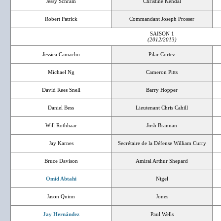
Jessy Schram
Christine Kendal
Robert Patrick
Commandant Joseph Prosser
SAISON 1
(2012/2013)
Jessica Camacho
Pilar Cortez
Michael Ng
Cameron Pitts
David Rees Snell
Barry Hopper
Daniel Bess
Lieutenant Chris Cahill
Will Rothhaar
Josh Brannan
Jay Karnes
Secrétaire de la Défense William Curry
Bruce Davison
Amiral Arthur Shepard
Omid Abtahi
Nigel
Jason Quinn
Jones
Jay Hernández
Paul Wells