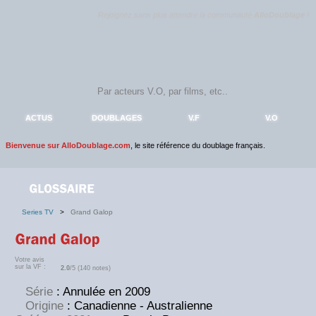
Rejoignez sans plus attendre la communauté
AlloDoublage
!
ACTUS
DOUBLAGES
V.F
V.O
Bienvenue sur AlloDoublage.com
, le site référence du doublage français.
Series TV
>
Grand Galop
Votre avis
sur la VF :
2.0
/5 (140 notes)
Série
: Annulée en 2009
Origine
: Canadienne - Australienne