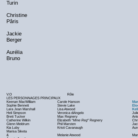
Turin
Christine
Pâris
Jackie
Berger
Aurélia
Bruno
V.O
Rôle
LES PERSONNAGES PRINCIPAUX
Keenan MacWilliam
Carole Hanson
Mar
Sophie Bennett
Stevie Lake
Elo
Lara Jean Marshall
Lisa Atwood
Kel
Heli Simpson
Veronica diAngelo
Juli
Brett Tucker
Max Regnery
Ant
Catherine Wilkin
Elizabeth "
Mme Reg
" Regnery
Chri
Glenn Meldrum
Phil Marsten
Jac
Kia Luby
Kristi Cavanaugh
Aur
Marisa Siketa
&
Melanie Atwood
Mar