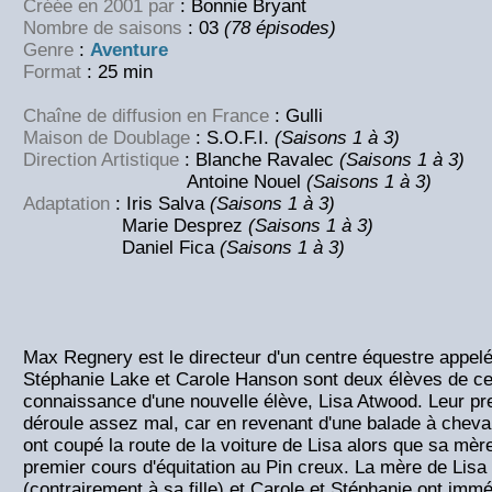
Créée en 2001 par
: Bonnie Bryant
Nombre de saisons
: 03
(78 épisodes)
Genre
:
Aventure
Format
: 25 min
Chaîne de diffusion en France
: Gulli
Maison de Doublage
: S.O.F.I.
(Saisons 1 à 3)
Direction Artistique
: Blanche Ravalec
(Saisons 1 à 3)
Antoine Nouel
(Saisons 1 à 3)
Adaptation
: Iris Salva
(Saisons 1 à 3)
Marie Desprez
(Saisons 1 à 3)
Daniel Fica
(Saisons 1 à 3)
Max Regnery est le directeur d'un centre équestre appelé
Stéphanie Lake et Carole Hanson sont deux élèves de ce c
connaissance d'une nouvelle élève, Lisa Atwood. Leur pr
déroule assez mal, car en revenant d'une balade à cheval,
ont coupé la route de la voiture de Lisa alors que sa mèr
premier cours d'équitation au Pin creux. La mère de Lisa
(contrairement à sa fille) et Carole et Stéphanie ont im