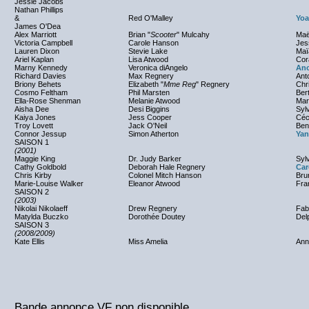
Jessie Jacobs
Nathan Phillips
&
Red O'Malley
Yoa
James O'Dea
Alex Marriott
Brian "
Scooter
" Mulcahy
Maë
Victoria Campbell
Carole Hanson
Jes
Lauren Dixon
Stevie Lake
Maï
Ariel Kaplan
Lisa Atwood
Cor
Marny Kennedy
Veronica diAngelo
Ano
Richard Davies
Max Regnery
Ant
Briony Behets
Elizabeth "
Mme Reg
" Regnery
Chri
Cosmo Feltham
Phil Marsten
Ber
Ella-Rose Shenman
Melanie Atwood
Mar
Aisha Dee
Desi Biggins
Syl
Kaiya Jones
Jess Cooper
Céc
Troy Lovett
Jack O'Neil
Ben
Connor Jessup
Simon Atherton
Yan
SAISON 1
(2001)
Maggie King
Dr. Judy Barker
Sylv
Cathy Goldbold
Deborah Hale Regnery
Car
Chris Kirby
Colonel Mitch Hanson
Bru
Marie-Louise Walker
Eleanor Atwood
Fra
SAISON 2
(2003)
Nikolai Nikolaeff
Drew Regnery
Fab
Matylda Buczko
Dorothée Doutey
Del
SAISON 3
(2008/2009)
Kate Ellis
Miss Amelia
Ann
Bande annonce VF non disponible.