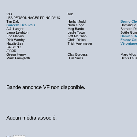
V.O
Rôle
LES PERSONNAGES PRINCIPAUX
Tim Daly
Harlan Judd
Bruno Ch
Garcelle Beauvais
Nora Gage
Dominique 
A.J. Langer
Meg Bardo
Barbara De
Laura Leighton
Leslie Town
Joëlle Guig
Eric Mabius
Jeff McCann
Damien B
Rick Worthy
Chris Didion
Frantz Co
Natalie Zea
Trish Agermeyer
Véronique
SAISON 1
(2005)
Gregg Henry
Clay Burgess
Marc Alfos
Mark Famiglietti
Tim Smits
Denis Laust
Bande annonce VF non disponible.
Aucun média associé.