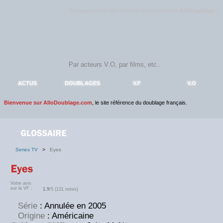
Rejoignez sans plus attendre la communauté
AlloDoublage
!
ACTUS
DOUBLAGES
V.F
V.O
Bienvenue sur AlloDoublage.com
, le site référence du doublage français.
Series TV
>
Eyes
Votre avis
sur la VF :
1.9
/5 (131 notes)
Série
: Annulée en 2005
Origine
: Américaine