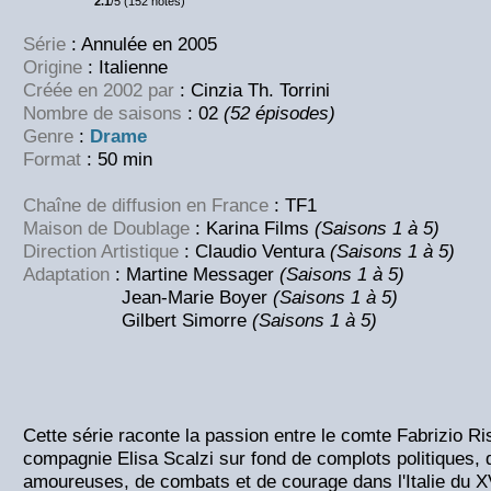
2.1
/5 (152 notes)
Série
: Annulée en 2005
Origine
: Italienne
Créée en 2002 par
: Cinzia Th. Torrini
Nombre de saisons
: 02
(52 épisodes)
Genre
:
Drame
Format
: 50 min
Chaîne de diffusion en France
: TF1
Maison de Doublage
: Karina Films
(Saisons 1 à 5)
Direction Artistique
: Claudio Ventura
(Saisons 1 à 5)
Adaptation
: Martine Messager
(Saisons 1 à 5)
Jean-Marie Boyer
(Saisons 1 à 5)
Gilbert Simorre
(Saisons 1 à 5)
Cette série raconte la passion entre le comte Fabrizio Ri
compagnie Elisa Scalzi sur fond de complots politiques, d
amoureuses, de combats et de courage dans l'Italie du XV