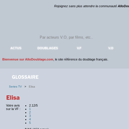
Rejoignez sans plus attendre la communauté
AlloDo
ACTUS
DOUBLAGES
V.F
V.O
Bienvenue sur AlloDoublage.com
, le site référence du doublage français.
Series TV
>
Elisa
Votre avis
2.12/5
sur la VF :
1
2
3
4
5