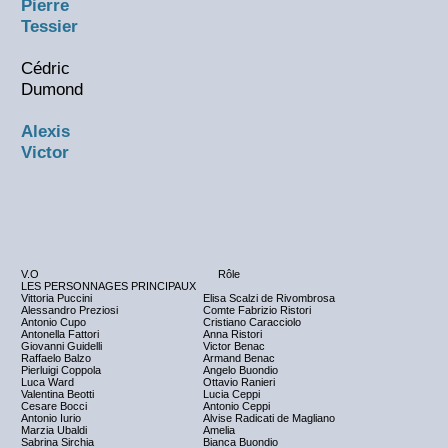
Pierre
Tessier
Cédric
Dumond
Alexis
Victor
V.O
Rôle
LES PERSONNAGES PRINCIPAUX
Vittoria Puccini
Elisa Scalzi de Rivombrosa
Alessandro Preziosi
Comte Fabrizio Ristori
Antonio Cupo
Cristiano Caracciolo
Antonella Fattori
Anna Ristori
Giovanni Guidelli
Victor Benac
Raffaelo Balzo
Armand Benac
Pierluigi Coppola
Angelo Buondio
Luca Ward
Ottavio Ranieri
Valentina Beotti
Lucia Ceppi
Cesare Bocci
Antonio Ceppi
Antonio Iurio
Alvise Radicati de Magliano
Marzia Ubaldi
Amelia
Sabrina Sirchia
Bianca Buondio