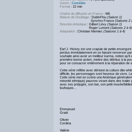
Genre
:
Comédie
Format
: 22 min
Chaîne de diffusion en France
: M6
Maison de Doublage
: Dubb4You
(Saison 1)
Synchro France
(Saisons 2 
Direction Artistique
: Gilbert Lévy
(Saison 1)
Roger Lumont
(Saisons 2 à 4)
Adaptation
: Christian Niemiec
(Saisons 1 à 4)
Earl J. Hickey est une crapule de petite envergure 
perdus immédiatement en se faisant renverser par une
souhaite ainsi avoir un meilleur karma, notion qu'i
première bonne action, mettre des détritus à la pou
pour se consacrer entièrement à la réparation de ses
Cette série reflète avec dérision la culture dite wh
difficile, les personnages sont heureux de vivre. L
Cette série met en scène une Amérique généralement
minorité ethnique) pauvres vivant dans des trailer
avec ses préjugés, son bar, son petit musée/bibli
loufoques…
Emmanuel
Gradi
Olivier
Cordina
Valérie