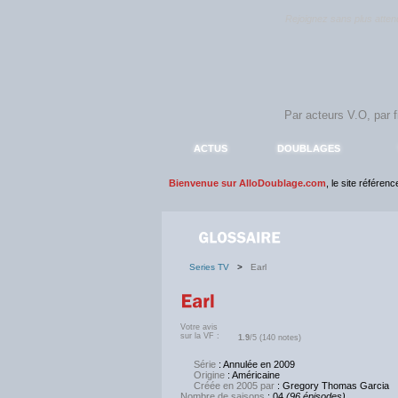
Rejoignez sans plus atte
ACTUS
DOUBLAGES
Bienvenue sur AlloDoublage.com
, le site référen
Series TV
>
Earl
Votre avis
sur la VF :
1.9
/5 (140 notes)
Série
: Annulée en 2009
Origine
: Américaine
Créée en 2005 par
: Gregory Thomas Garcia
Nombre de saisons
: 04
(96 épisodes)