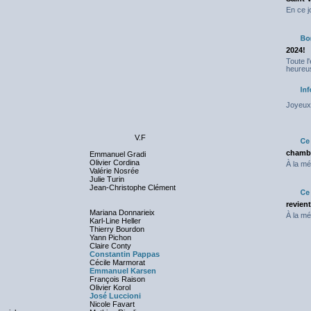
En ce j
2024!
Toute l
heureus
Joyeux 
V.F
chambr
Emmanuel Gradi
Olivier Cordina
À la mé
Valérie Nosrée
Julie Turin
Jean-Christophe Clément
revien
Mariana Donnarieix
À la mé
Karl-Line Heller
Thierry Bourdon
Yann Pichon
Claire Conty
Constantin Pappas
Cécile Marmorat
Emmanuel Karsen
François Raison
Olivier Korol
José Luccioni
Nicole Favart