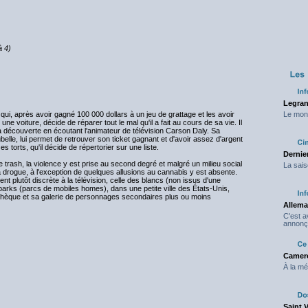
à 4)
Legran
qui, après avoir gagné 100 000 dollars à un jeu de grattage et les avoir
Le mond
 voiture, décide de réparer tout le mal qu'il a fait au cours de sa vie. Il
l a découverte en écoutant l'animateur de télévision Carson Daly. Sa
belle, lui permet de retrouver son ticket gagnant et d'avoir assez d'argent
 torts, qu'il décide de répertorier sur une liste.
Dernier
ite trash, la violence y est prise au second degré et malgré un milieu social
La sais
a drogue, à l'exception de quelques allusions au cannabis y est absente.
 plutôt discrète à la télévision, celle des blancs (non issus d'une
 parks (parcs de mobiles homes), dans une petite ville des États-Unis,
othèque et sa galerie de personnages secondaires plus ou moins
Allema
C'est 
annonç
Camero
À la mé
Saint 