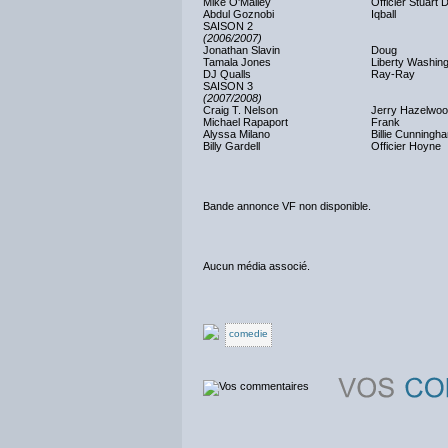
Mike O'Malley
Officier Stuart 
Abdul Goznobi
Iqball
SAISON 2
(2006/2007)
Jonathan Slavin
Doug
Tamala Jones
Liberty Washin
DJ Qualls
Ray-Ray
SAISON 3
(2007/2008)
Craig T. Nelson
Jerry Hazelwo
Michael Rapaport
Frank
Alyssa Milano
Billie Cunningh
Billy Gardell
Officier Hoyne
Bande annonce VF non disponible.
Aucun média associé.
comedie