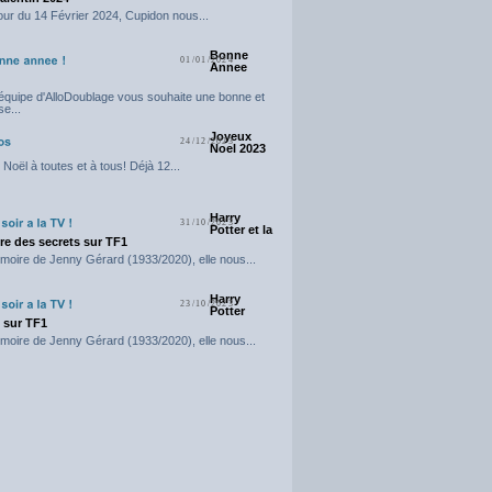
our du 14 Février 2024, Cupidon nous...
Bonne
01/01/2024
Annee
'équipe d'AlloDoublage vous souhaite une bonne et
e...
Joyeux
24/12/2023
Noel 2023
Noël à toutes et à tous! Déjà 12...
Harry
31/10/2023
Potter et la
e des secrets sur TF1
moire de Jenny Gérard (1933/2020), elle nous...
Harry
23/10/2023
Potter
t sur TF1
moire de Jenny Gérard (1933/2020), elle nous...