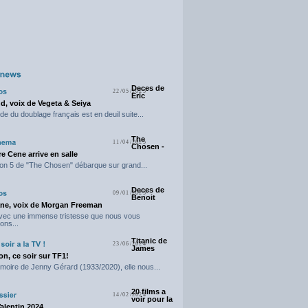
Deces de
22/05/2025
Eric
d, voix de Vegeta & Seiya
e du doublage français est en deuil suite...
The
11/04/2025
Chosen -
e Cene arrive en salle
on 5 de "The Chosen" débarque sur grand...
Deces de
09/01/2025
Benoit
ne, voix de Morgan Freeman
avec une immense tristesse que nous vous
ons...
Titanic de
23/06/2024
James
n, ce soir sur TF1!
moire de Jenny Gérard (1933/2020), elle nous...
20 films a
14/02/2024
voir pour la
Valentin 2024