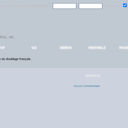
ndre la communauté
AlloDoublage
!
Mémoriser :
V.F
V.O
VIDÉOS
FESTIVALS
FAC
ce du doublage français.
19/04/2019
Aucun commentaire