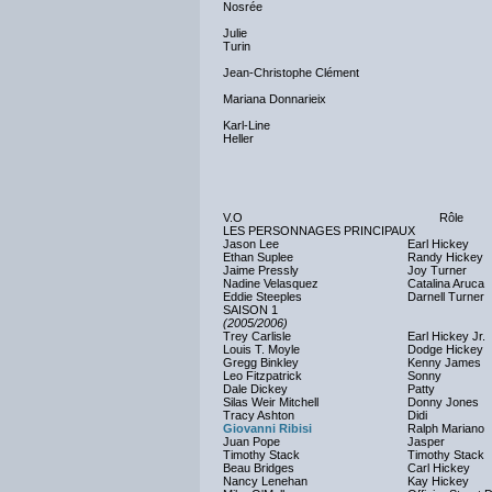
Nosrée
Julie
Turin
Jean-Christophe Clément
Mariana Donnarieix
Karl-Line
Heller
V.O
Rôle
LES PERSONNAGES PRINCIPAUX
Jason Lee
Earl Hickey
Ethan Suplee
Randy Hickey
Jaime Pressly
Joy Turner
Nadine Velasquez
Catalina Aruca
Eddie Steeples
Darnell Turner
SAISON 1
(2005/2006)
Trey Carlisle
Earl Hickey Jr.
Louis T. Moyle
Dodge Hickey
Gregg Binkley
Kenny James
Leo Fitzpatrick
Sonny
Dale Dickey
Patty
Silas Weir Mitchell
Donny Jones
Tracy Ashton
Didi
Giovanni Ribisi
Ralph Mariano
Juan Pope
Jasper
Timothy Stack
Timothy Stack
Beau Bridges
Carl Hickey
Nancy Lenehan
Kay Hickey