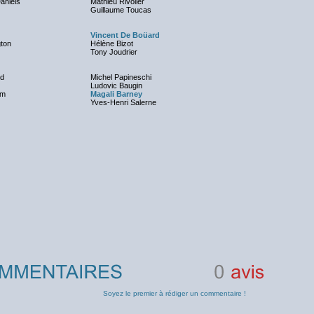
Daniels
Mathieu Rivolier
Guillaume Toucas
Vincent De Boüard
gton
Hélène Bizot
Tony Joudrier
od
Michel Papineschi
Ludovic Baugin
am
Magali Barney
Yves-Henri Salerne
0
avis
Soyez le premier à rédiger un commentaire !