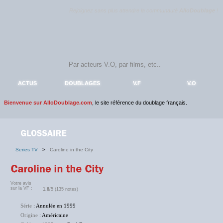
Rejoignez sans plus attendre la communauté
AlloDoublage
!
ACTUS
DOUBLAGES
V.F
V.O
Bienvenue sur AlloDoublage.com
, le site référence du doublage français.
Series TV
>
Caroline in the City
Votre avis
sur la VF :
1.8
/5 (135 notes)
Série
: Annulée en 1999
Origine
: Américaine