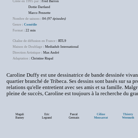
Créée en 1995 par
: Fred Barron
Dottie Dartland
Marco Pennette
Nombre de saisons
: 04
(97 épisodes)
Genre
:
Comédie
Format
: 22 min
Chaîne de diffusion en France
: RTL9
Maison de Doublage
: Mediadub International
Direction Artistique
: Max André
Adaptation
: Christine Rispal
Caroline Duffy est une dessinatrice de bande dessinée vivan
quartier branché de Tribeca. Ses dessins sont basés sur sa p
relations qu'elle entretient avec ses amis et sa famille. Malg
pleine de succès, Caroline est toujours à la recherche du gra
Magali
Eric
Pascal
Céline
Thierry
Barney
Legrand
Germain
Monsarrat
Wermuth