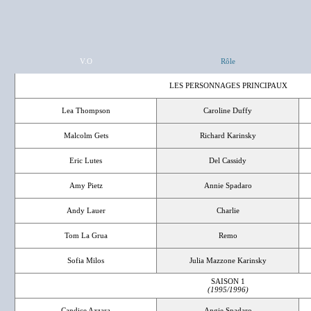
V.O
Rôle
LES PERSONNAGES PRINCIPAUX
Lea Thompson
Caroline Duffy
Malcolm Gets
Richard Karinsky
Eric Lutes
Del Cassidy
Amy Pietz
Annie Spadaro
Andy Lauer
Charlie
Tom La Grua
Remo
Sofia Milos
Julia Mazzone Karinsky
SAISON 1
(1995/1996)
Candice Azzara
Angie Spadaro