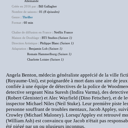
Allemande
Créée en 2016 par
: Bill Gallagher
Nombre de saisons
: 01
(8 épisodes)
Genre
:
Thriller
Format
: 60 min
Chaîne de diffusion en France
: Netflix France
Maison de Doublage
: BTI Studios
(Saison 1)
Direction Artistique
: Philippe Blanc
(Saison 1)
Adaptation
: Benjamin Lob
(Saison 1)
Romain Hammerlburg
(Saison 1)
Charlotte Loisier
(Saison 1)
Angela Benton, médecin généraliste apprécié de la ville fi
(Royaume-Uni), est poignardée à mort dans une aire de jeux 
confiée à une équipe de détectives de la police de Woodmere
detective sergeant Nina Suresh (Indira Varma), des detecti
(Robert Glenister) et Alec Wayfield (Dino Fetscher), et de le
inspector Michael Niles (Neil Stuke). Leur première piste l
personne souffrant de troubles mentaux, Jacob Appley, suivi
Crowley (Michael Maloney). Lorsqu'Appley est retrouvé mor
(William Ash) est convaincu que Jacob n'était pas responsable
été piégé par un ou plusieurs inconnus.