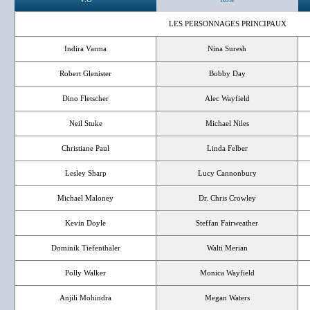
LES PERSONNAGES PRINCIPAUX
Indira Varma
Nina Suresh
Robert Glenister
Bobby Day
Dino Fletscher
Alec Wayfield
Neil Stuke
Michael Niles
Christiane Paul
Linda Felber
Lesley Sharp
Lucy Cannonbury
Michael Maloney
Dr. Chris Crowley
Kevin Doyle
Steffan Fairweather
Dominik Tiefenthaler
Walti Merian
Polly Walker
Monica Wayfield
Anjili Mohindra
Megan Waters