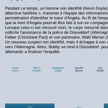
Pendant ce temps, un homme non identifié (Kevin Doyle
détective fantôme », transmet à l'équipe des informations
permettraient d'identifier le tueur d'Angela. Au fil de l'en
que la mort d'Angela pourrait être liée à son ex-compag
Lorsque celui-ci est retrouvé mort, le corps retourné dans
sollicite l'assistance de la police de Düsseldorf (Allemagn
Felber (Christiane Paul) et son partenaire, Walti Merian (
Un nouveau suspect est identifié, mais il échappe à son ar
vers l'Allemagne. Alors, Bobby se rend à Düsseldorf, pour
allemands a finaliser l'enquête.
Claire
Hervé
Emmanuel
Jean-Pol
Josy
Guyot
Caradec
Garijo
Brissart
Bernad
V.O
Rôle