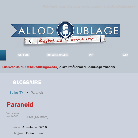
Rejoignez sans plus attendre la communauté
AlloDoublage
!
ACTUS
DOUBLAGES
V.F
V.O
Bienvenue sur AlloDoublage.com
, le site référence du doublage français.
Series TV
>
Paranoid
Votre avis
sur la VF :
1.9
/5 (132 notes)
Série
: Annulée en 2016
Origine
: Britannique