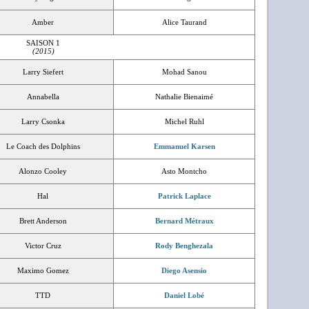
Amber
Alice Taurand
SAISON 1
(2015)
Larry Siefert
Mohad Sanou
Annabella
Nathalie Bienaimé
Larry Csonka
Michel Ruhl
Le Coach des Dolphins
Emmanuel Karsen
Alonzo Cooley
Asto Montcho
Hal
Patrick Laplace
Brett Anderson
Bernard Métraux
Victor Cruz
Rody Benghezala
Maximo Gomez
Diego Asensio
TTD
Daniel Lobé