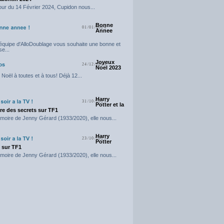
our du 14 Février 2024, Cupidon nous...
Bonne
01/01/2024
Annee
'équipe d'AlloDoublage vous souhaite une bonne et
e...
Joyeux
24/12/2023
Noel 2023
Noël à toutes et à tous! Déjà 12...
Harry
31/10/2023
Potter et la
e des secrets sur TF1
moire de Jenny Gérard (1933/2020), elle nous...
Harry
23/10/2023
Potter
t sur TF1
moire de Jenny Gérard (1933/2020), elle nous...