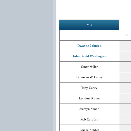
V.O
LES
Dwayne Johnson
John David Washington
Omar Miller
Donovan W. Carter
Troy Garity
London Brown
Jazmyn Simon
Rob Corddry
Arielle Kebbel