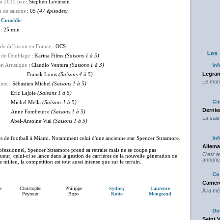
en 2015 par
: Stephen Levinson
 de saisons
: 05
(47 épisodes)
:
Comédie
: 25 min
de diffusion en France
: OCS
 de Doublage
: Karina Films
(Saisons 1 à 5)
on Artistique
: Claudio Ventura
(Saisons 1 à 3)
Legran
Franck Louis
(Saisons 4 à 5)
Le mond
tion
: Sébastien Michel
(Saisons 1 à 5)
c Lajoie
(Saisons 1 à 5)
hel Mella
(Saisons 1 à 5)
Dernier
Anne Fombeurre
(Saisons 1 à 5)
La sais
Abel-Antoine Vial
(Saisons 1 à 5)
eurs de football à Miami. Notamment celui d'une ancienne star Spencer Strasmore.
Allema
ofessionnel, Spencer Strasmore prend sa retraite mais ne se coupe pas
C'est 
oueur, celui-ci se lance dans la gestion de carrières de la nouvelle génération de
annonç
milieu, la compétition est tout aussi intense que sur le terrain.
Camero
e
Christophe
Philippe
Sydney
Laurence
À la mé
Peyroux
Bozo
Kotto
Mongeaud
Saint 