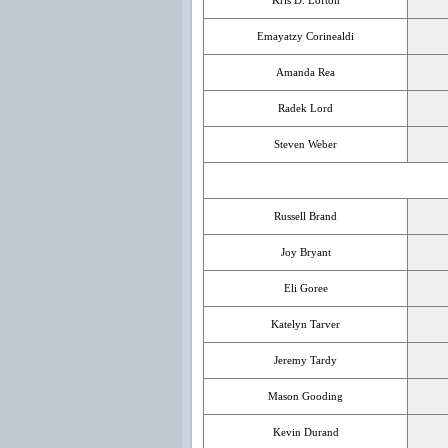
Kris D. Lofton
Emayatzy Corinealdi
Amanda Rea
Radek Lord
Steven Weber
Russell Brand
Joy Bryant
Eli Goree
Katelyn Tarver
Jeremy Tardy
Mason Gooding
Kevin Durand