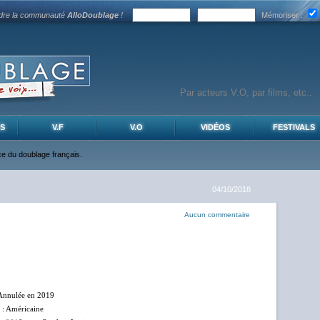
ndre la communauté
AlloDoublage
!
Mémoriser :
S
V.F
V.O
VIDÉOS
FESTIVALS
nce du doublage français.
04/10/2018
Aucun commentaire
Annulée en 2019
: Américaine