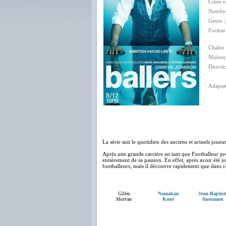
Créée 
Nombre
Genre
Format
Chaîne 
Maison
Directi
Adapta
Eri
Mic
La série suit le quotidien des anciens et actuels jou
Après une grande carrière en tant que Footballeur pr
entièrement de sa passion. En effet, après avoir été j
footballeurs, mais il découvre rapidement que dans ce 
Gilles
Namakan
Jean-Baptist
Morvan
Koné
Anoumon