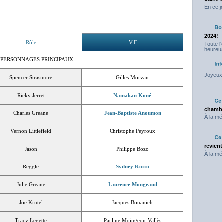
En ce j
2024!
Rôle
V.F
Toute l
heureus
 PERSONNAGES PRINCIPAUX
Joyeux 
Spencer Strasmore
Gilles Morvan
Ricky Jerret
Namakan Koné
chambr
Charles Greane
Jean-Baptiste Anoumon
À la mé
Vernon Littlefield
Christophe Peyroux
revien
Jason
Philippe Bozo
À la mé
Reggie
Sydney Kotto
Julie Greane
Laurence Mongeaud
Joe Krutel
Jacques Bouanich
Tracy Legette
Pauline Moingeon-Vallès