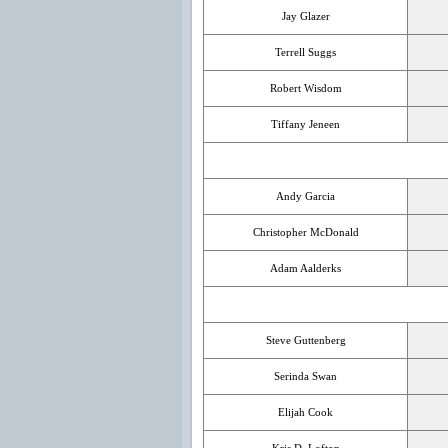
Jay Glazer
Terrell Suggs
Robert Wisdom
Tiffany Jeneen
Andy Garcia
Christopher McDonald
Adam Aalderks
Steve Guttenberg
Serinda Swan
Elijah Cook