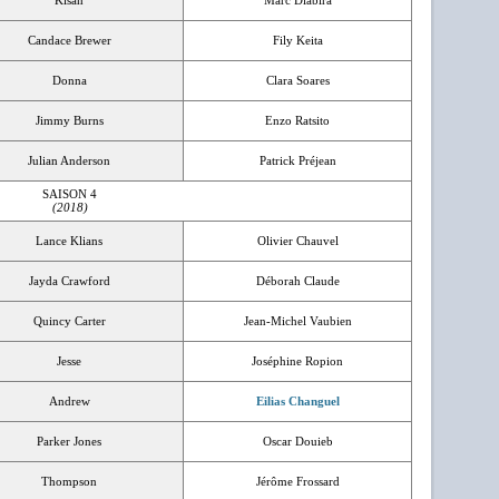
Kisan
Marc Diabira
Candace Brewer
Fily Keita
Donna
Clara Soares
Jimmy Burns
Enzo Ratsito
Julian Anderson
Patrick Préjean
SAISON 4
(2018)
Lance Klians
Olivier Chauvel
Jayda Crawford
Déborah Claude
Quincy Carter
Jean-Michel Vaubien
Jesse
Joséphine Ropion
Andrew
Eilias Changuel
Parker Jones
Oscar Douieb
Thompson
Jérôme Frossard