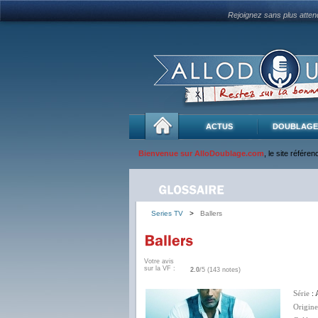
Rejoignez sans plus atte
ACTUS
DOUBLAGE
Bienvenue sur AlloDoublage.com
, le site référe
Series TV
>
Ballers
Votre avis
sur la VF :
2.0
/5 (143 notes)
Série
: 
Origine