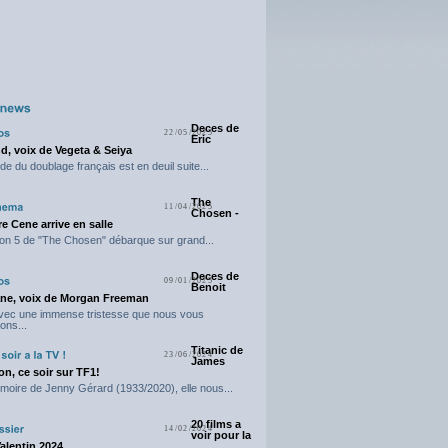
Deces de
22/05/2025
Eric
d, voix de Vegeta & Seiya
e du doublage français est en deuil suite...
The
11/04/2025
Chosen -
e Cene arrive en salle
on 5 de "The Chosen" débarque sur grand...
Deces de
09/01/2025
Benoit
ne, voix de Morgan Freeman
avec une immense tristesse que nous vous
ons...
Titanic de
23/06/2024
James
n, ce soir sur TF1!
moire de Jenny Gérard (1933/2020), elle nous...
20 films a
14/02/2024
voir pour la
Valentin 2024