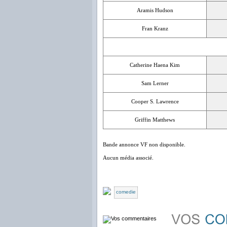
Aramis Hudson
Fran Kranz
Catherine Haena Kim
Sam Lerner
Cooper S. Lawrence
Griffin Matthews
Bande annonce VF non disponible.
Aucun média associé.
comedie