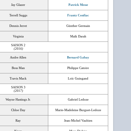
Jay Glazer
Patrick Messe
Terrell Suggs
Frantz Confiac
Dennis Jerret
Günther Germain
Virginia
Maïk Darah
SAISON 2
(2016)
Andre Allen
Bernard Gabay
Boss Man
Philippe Catoire
Travis Mack
Loïc Guingand
SAISON 3
(2017)
Wayne Hastings Jr.
Gabriel Ledoze
Chloe Day
Marie-Madeleine Burguet-Ledoze
Ray
Jean-Michel Vaubien