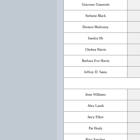
Giacomo Giannotti
Stefanie Black
Dermot Mulroney
Sandra Oh
Chelsea Harris
Barbara Eve Harris
Jeffrey D. Sams
Jesse Williams
Alex Landi
Jaicy Elliot
Pat Healy
Rigo Sanchez