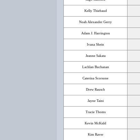
Kelly Thiebaud
Noah Alexander Gerry
Adam J. Harrington
Ivana Shein
Jeanne Sakata
Lachlan Buchanan
Caterina Scorsone
Drew Rausch
Jayne Taini
Tracie Thoms
Kevin McKidd
Kim Raver