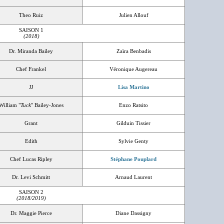
Theo Ruiz
Julien Allouf
SAISON 1
(2018)
Dr. Miranda Bailey
Zaïra Benbadis
Chef Frankel
Véronique Augereau
JJ
Lisa Martino
William "
Tuck
" Bailey-Jones
Enzo Ratsito
Grant
Gilduin Tissier
Edith
Sylvie Genty
Chef Lucas Ripley
Stéphane Pouplard
Dr. Levi Schmitt
Arnaud Laurent
SAISON 2
(2018/2019)
Dr. Maggie Pierce
Diane Dassigny