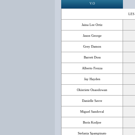
V.O
LES
Jaina Lee Ortiz
Jason George
Grey Damon
Barrett Doss
Alberto Frezza
Jay Hayden
Okieriete Onaodowan
Danielle Savre
Miguel Sandoval
Boris Kodjoe
Stefania Spampinato