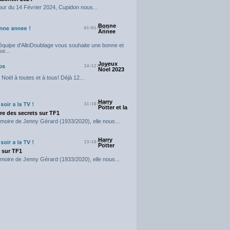
our du 14 Février 2024, Cupidon nous...
Bonne
01/01/2024
Annee
'équipe d'AlloDoublage vous souhaite une bonne et
e...
Joyeux
24/12/2023
Noel 2023
Noël à toutes et à tous! Déjà 12...
Harry
31/10/2023
Potter et la
e des secrets sur TF1
moire de Jenny Gérard (1933/2020), elle nous...
Harry
23/10/2023
Potter
t sur TF1
moire de Jenny Gérard (1933/2020), elle nous...