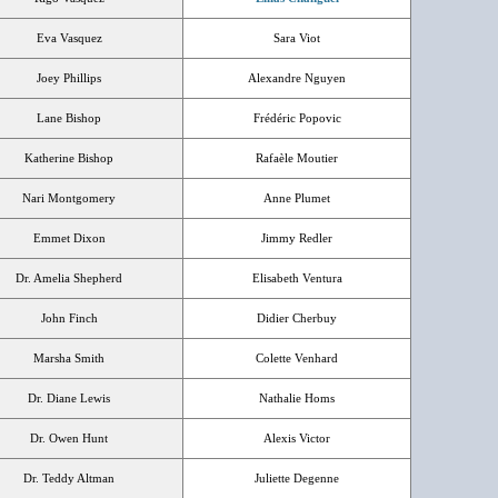
Eva Vasquez
Sara Viot
Joey Phillips
Alexandre Nguyen
Lane Bishop
Frédéric Popovic
Katherine Bishop
Rafaèle Moutier
Nari Montgomery
Anne Plumet
Emmet Dixon
Jimmy Redler
Dr. Amelia Shepherd
Elisabeth Ventura
John Finch
Didier Cherbuy
Marsha Smith
Colette Venhard
Dr. Diane Lewis
Nathalie Homs
Dr. Owen Hunt
Alexis Victor
Dr. Teddy Altman
Juliette Degenne