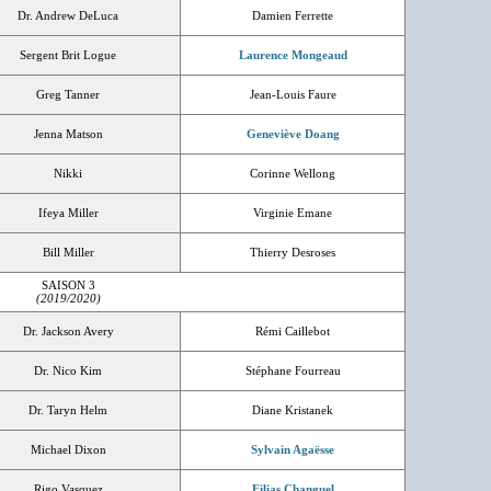
Dr. Andrew DeLuca
Damien Ferrette
Sergent Brit Logue
Laurence Mongeaud
Greg Tanner
Jean-Louis Faure
Jenna Matson
Geneviève Doang
Nikki
Corinne Wellong
Ifeya Miller
Virginie Emane
Bill Miller
Thierry Desroses
SAISON 3
(2019/2020)
Dr. Jackson Avery
Rémi Caillebot
Dr. Nico Kim
Stéphane Fourreau
Dr. Taryn Helm
Diane Kristanek
Michael Dixon
Sylvain Agaësse
Rigo Vasquez
Eilias Changuel