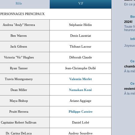
Rôle
V.F
En ce j
 PERSONNAGES PRINCIPAUX
2024!
Andrea "
Andy
" Herrera
Stéphanie Hédin
Toute l
heureus
Ben Warren
Denis Laustriat
Joyeux 
Jack Gibson
Thibaut Lacour
Victoria "
Vic
" Hughes
Déborah Claude
chambr
Ryan Tanner
Jean-Christophe Dollé
À la mé
Travis Montgomery
Valentin Merlet
revien
Dean Miller
Namakan Koné
À la mé
Maya Bishop
Ariane Aggiage
Pruitt Herrera
Philippe Catoire
Capitaine Robert Sullivan
Daniel Lobé
Dr. Carina DeLuca
Audrey Sourdive