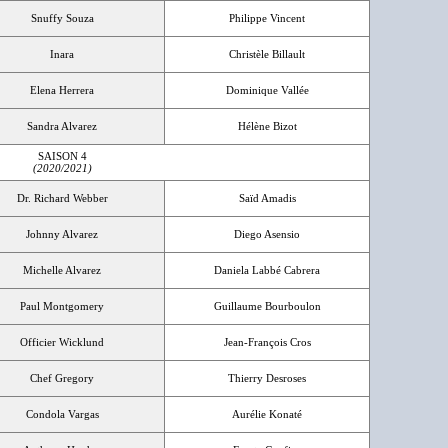
Snuffy Souza
Philippe Vincent
Inara
Christèle Billault
Elena Herrera
Dominique Vallée
Sandra Alvarez
Hélène Bizot
SAISON 4
(2020/2021)
Dr. Richard Webber
Saïd Amadis
Johnny Alvarez
Diego Asensio
Michelle Alvarez
Daniela Labbé Cabrera
Paul Montgomery
Guillaume Bourboulon
Officier Wicklund
Jean-François Cros
Chef Gregory
Thierry Desroses
Condola Vargas
Aurélie Konaté