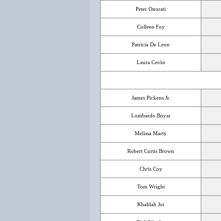
Peter Onorati
Colleen Foy
Patricia De Leon
Laura Cerón
James Pickens Jr.
Lombardo Boyar
Melissa Marty
Robert Curtis Brown
Chris Coy
Tom Wright
Khalilah Joi