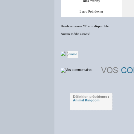
Rick Worthy
Larry Poindexter
Bande annonce VF non disponible.
Aucun média associé.
drame
Définition précédente :
Animal Kingdom