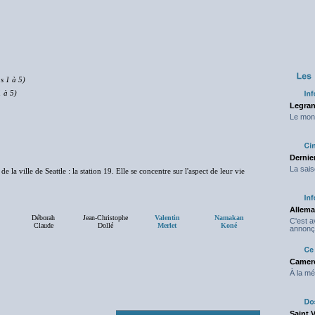
s 1 à 5)
1 à 5)
Legran
Le mond
Dernier
La sais
 la ville de Seattle : la station 19. Elle se concentre sur l'aspect de leur vie
Allema
Déborah
Jean-Christophe
Valentin
Namakan
C'est 
Claude
Dollé
Merlet
Koné
annonç
Camero
À la mé
Saint 