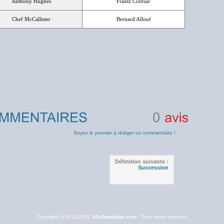
Anthony Hughes
Frantz Confiac
Chef McCallister
Bernard Allouf
0
avis
Soyez le premier à rédiger un commentaire !
Définition suivante :
Succession
Copyright © 2011-2021
AlloDoublage.com
- Tous droits réservés