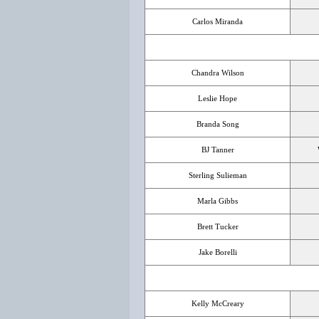
Carlos Miranda
Chandra Wilson
Leslie Hope
Branda Song
BJ Tanner
Sterling Sulieman
Marla Gibbs
Brett Tucker
Jake Borelli
Kelly McCreary