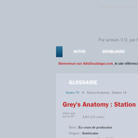
Rejoignez sans plus atte
ACTUS
DOUBLAGES
Bienvenue sur AlloDoublage.com
, le site référen
Series TV
>
Grey's Anatomy : Station 19
Votre avis
sur la VF :
2.2
/5 (152 notes)
Série
: En cours de production
Origine
: Américaine