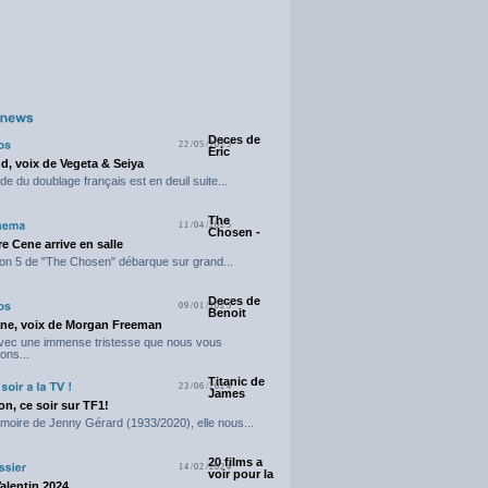
Deces de
22/05/2025
Eric
d, voix de Vegeta & Seiya
e du doublage français est en deuil suite...
The
11/04/2025
Chosen -
e Cene arrive en salle
on 5 de "The Chosen" débarque sur grand...
Deces de
09/01/2025
Benoit
ne, voix de Morgan Freeman
avec une immense tristesse que nous vous
ons...
Titanic de
23/06/2024
James
n, ce soir sur TF1!
moire de Jenny Gérard (1933/2020), elle nous...
20 films a
14/02/2024
voir pour la
Valentin 2024