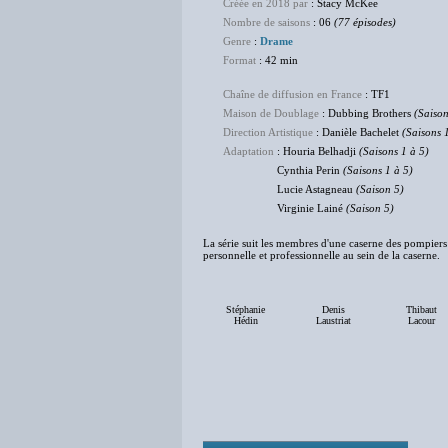
Créée en 2018 par
: Stacy McKee
Nombre de saisons
: 06
(77 épisodes)
Genre
:
Drame
Format
: 42 min
Chaîne de diffusion en France
: TF1
Maison de Doublage
: Dubbing Brothers
(Saison
Direction Artistique
: Danièle Bachelet
(Saisons 
Adaptation
: Houria Belhadji
(Saisons 1 à 5)
Cynthia Perin
(Saisons 1 à 5)
Lucie Astagneau
(Saison 5)
Virginie Lainé
(Saison 5)
La série suit les membres d'une caserne des pompiers de
personnelle et professionnelle au sein de la caserne.
Stéphanie
Denis
Thibaut
Hédin
Laustriat
Lacour