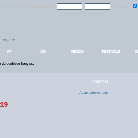
ndre la communauté
AlloDoublage
!
Mémoriser :
V.F
V.O
VIDÉOS
FESTIVALS
F
ce du doublage français.
22/09/2018
Aucun commentaire