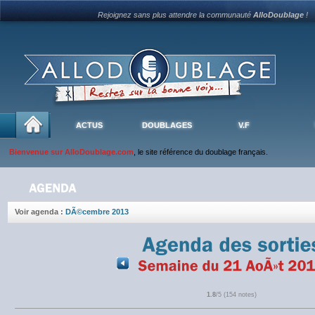
Rejoignez sans plus attendre la communauté
AlloDoublage
!
ACTUS
DOUBLAGES
V.F
Bienvenue sur AlloDoublage.com
, le site référence du doublage français.
Voir agenda :
DÃ©cembre 2013
1.8
/5 (154 notes)