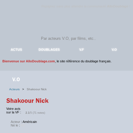
Rejoignez sans plus attendre la communauté
AlloDoublage
!
ACTUS
DOUBLAGES
V.F
V.O
Bienvenue sur AlloDoublage.com
, le site référence du doublage français.
Acteurs
>
Shakoour Nick
Votre avis
sur la VF :
2.1
/5 (71 notes)
Acteur
: Américain
Né le
:
NC