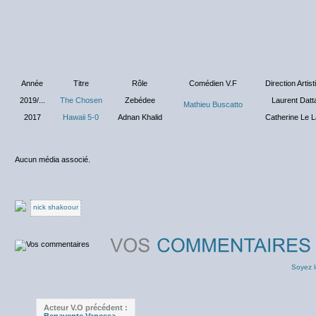
Année
Titre
Rôle
Comédien V.F
Direction Artist
2019/...
The Chosen
Zebédee
Laurent Datt
Mathieu Buscatto
2017
Hawaii 5-0
Adnan Khalid
Catherine Le 
Aucun média associé.
nick shakoour
Soyez l
Acteur V.O précédent :