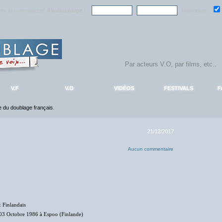
ndre la communauté
AlloDoublage
!
Mémoriser :
V.F
V.O
VIDÉOS
FESTIVALS
F
ce du doublage français.
21/12/2017
Aucun commentaire
: Finlandais
03 Octobre 1986 à Espoo (Finlande)