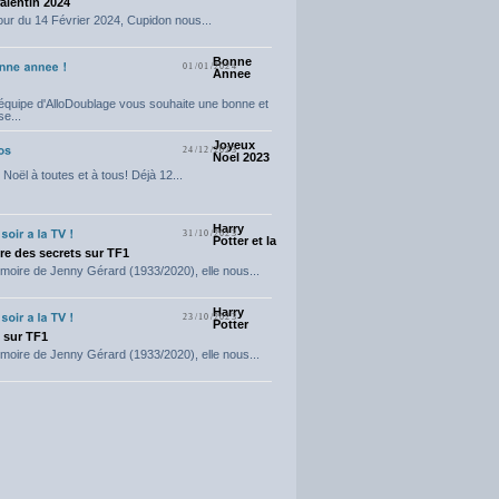
Valentin 2024
our du 14 Février 2024, Cupidon nous...
Bonne
01/01/2024
Annee
'équipe d'AlloDoublage vous souhaite une bonne et
e...
Joyeux
24/12/2023
Noel 2023
Noël à toutes et à tous! Déjà 12...
Harry
31/10/2023
Potter et la
e des secrets sur TF1
moire de Jenny Gérard (1933/2020), elle nous...
Harry
23/10/2023
Potter
t sur TF1
moire de Jenny Gérard (1933/2020), elle nous...