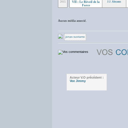
VII : Le Réveil de la
2015
J.J. Abrams
Force
Aucun média associé.
jonas suotamo
Acteur V.O précédent :
Vee Jimmy