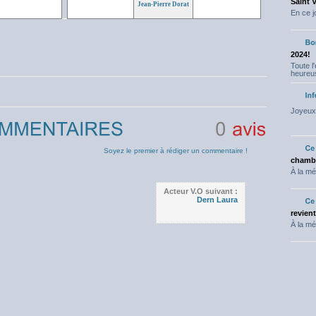
Saint 
Jean-Pierre Dorat
En ce j
2024!
Toute l
heureus
Joyeux 
0
avis
Soyez le premier à rédiger un commentaire !
chambr
À la mé
Acteur V.O suivant :
Dern Laura
revien
À la mé