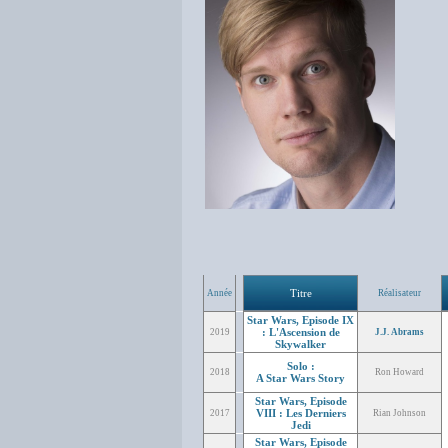
Titre
Année
Réalisateur
Star Wars, Episode IX
: L'Ascension de
2019
J.J. Abrams
Skywalker
Solo :
2018
Ron Howard
A Star Wars Story
Star Wars, Episode
VIII : Les Derniers
2017
Rian Johnson
Jedi
Star Wars, Episode