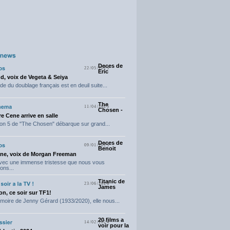
Deces de
22/05/2025
Eric
d, voix de Vegeta & Seiya
e du doublage français est en deuil suite...
The
11/04/2025
Chosen -
e Cene arrive en salle
on 5 de "The Chosen" débarque sur grand...
Deces de
09/01/2025
Benoit
ne, voix de Morgan Freeman
avec une immense tristesse que nous vous
ons...
Titanic de
23/06/2024
James
n, ce soir sur TF1!
moire de Jenny Gérard (1933/2020), elle nous...
20 films a
14/02/2024
voir pour la