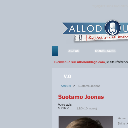
Rejoignez sans plus atte
ACTUS
DOUBLAGES
Bienvenue sur AlloDoublage.com
, le site référen
Acteurs
>
Suotamo Joonas
Votre avis
sur la VF :
1.9
/5 (164 notes)
Acteur
Né le
: 