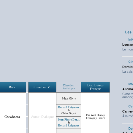
Legran
Le mond
Dernier
La sais
Distributeur
Direction
Rôle
Comédien V.F
Artistique
Français
Allema
C'est 
annonç
Edgar Givry
Donald Reignoux
&
Camero
Claire Guyot
The Walt Disney
À la mé
Chewbacca
Aucun Dialogue
Comapny France
Jean-Pierre Dorat
&
Donald Reignoux