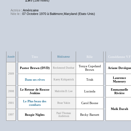
1.9
/5 (158 notes)
Actrice
: Américaine
Née le
: 07 Octobre 1970 à Baltimore,Maryland (Etats-Unis)
Titre
Rôle
Comédienne V.F
Année
Réalisateur
Tonya Copeland
Pastor Brown (DVD)
Ariane Deviègu
Rockmond Dunbar
Brown
2009
Laurence
Dans ses rêves
Trish
Karey Kirkpatrick
Manoury
Le Retour de Roscoe
Emmanuelle
Lucinda
2008
Malcolm D. Lee
Jenkins
Rivière
Le Plus beau des
Carol Boone
2001
Boaz Yakin
combats
Maïk Darah
Paul Thomas
Boogie Nights
Becky Barnett
1997
Anderson