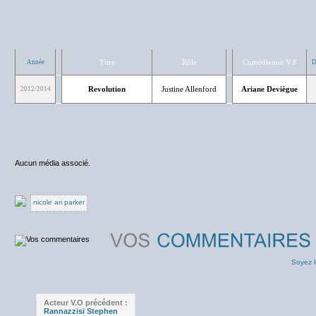
Titre
Rôle
Comédienne V.F
Année
D
Revolution
Justine Allenford
Ariane Deviègue
2012/2014
Aucun média associé.
nicole ari parker
Soyez l
Acteur V.O précédent :
Rannazzisi Stephen