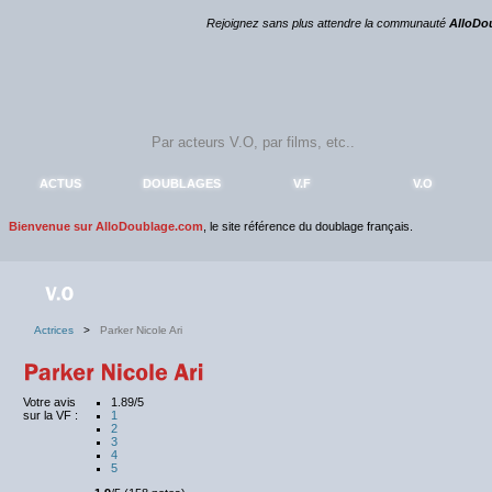
Rejoignez sans plus attendre la communauté
AlloDo
ACTUS
DOUBLAGES
V.F
V.O
Bienvenue sur AlloDoublage.com
, le site référence du doublage français.
Actrices
>
Parker Nicole Ari
Votre avis
1.89/5
sur la VF :
1
2
3
4
5