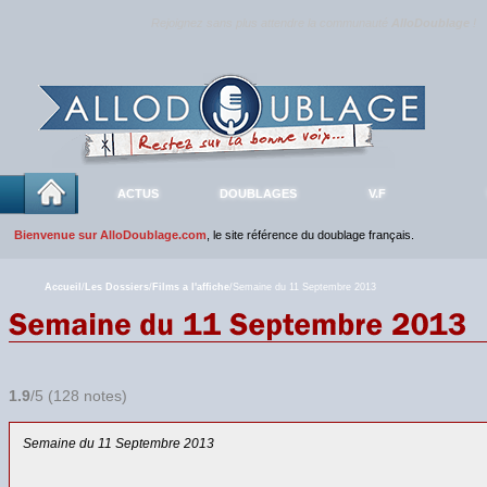
Rejoignez sans plus attendre la communauté
AlloDoublage
!
ACTUS
DOUBLAGES
V.F
Bienvenue sur AlloDoublage.com
, le site référence du doublage français.
Accueil
/
Les Dossiers
/
Films a l'affiche
/Semaine du 11 Septembre 2013
1.9
/5 (128 notes)
Semaine du 11 Septembre 2013